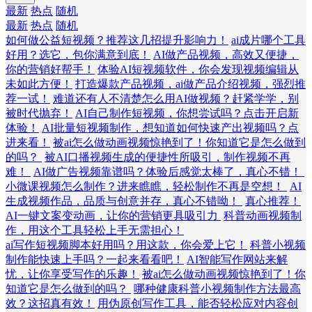
最新
热点
随机
最新
热点
随机
如何做公益短视频？推荐这几招提升影响力！
ai成片哪个工具
好用？选它，包你满意到底！
AI做产品视频，高效又便捷，
你的营销好帮手！
体验AI短视频软件，你会发现视频编辑从
未如此方便！
打造爆款产品视频，ai做产品介绍视频，强烈推
荐一试！
难道还有人不清楚怎么用AI做视频？赶紧学学，别
被时代抛弃！
AI自己制作短视频，你想尝试吗？点击开启新
体验！
AI批量短视频制作，想知道如何快速产出视频吗？点
进来看！
被ai怎么做动画视频惊艳到了！你知道它是怎么做到
的吗？
被AI口播视频生成的便捷性所吸引，制作视频不再
难！
AI做广告视频靠谱吗？体验后感觉太棒了，真心不错！
小微课视频怎么制作？进来瞧瞧，轻松制作不再是空想！
AI
生成视频作品，品质与创意并存，真心不错呦！
真心推荐！
AI一键文案变动画，让你的营销更具吸引力
科普动画视频制
作，用这个工具轻松上手无需担心！
ai写作短视频脚本好用吗？用这款，你会爱上它！
科普小视频
制作能快速上手吗？一起来看看吧！
AI智能写作网站来解
忧，让你享受写作的乐趣！
被ai怎么做动画视频惊艳到了！你
知道它是怎么做到的吗？
哪种健康科普小视频制作方法最高
效？这招真有效！
用伪原创写作工具，能否轻松应对内容创