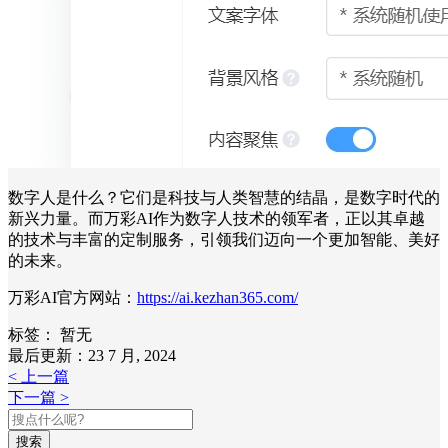
数字人是什么？它们是科技与人类智慧的结晶，是数字时代的
新兴力量。而万彩AI作为数字人技术的领军者，正以其卓越
的技术与丰富的定制服务，引领我们迈向一个更加智能、美好
的未来。
万彩AI官方网站：
https://ai.kezhan365.com/
标签：
暂无
最后更新：23 7 月, 2024
< 上一篇
下一篇 >
搜索