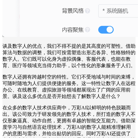
谈及数字人的优点，我们不得不提的是其高度的可塑性。借助
算法与数据的调整，我们可按需塑造出形态各异、性格独特的
数字人。它们既可以化身为虚拟偶像、客服代表，也能在教
育、医疗等领域充当得力助手，以个性化的形象服务于人们。
数字人还拥有跨越时空的特性。它们不受地域与时间的束缚，
可随时随地为人们提供便捷的服务。这一特性让数字人在远程
办公、在线教育、虚拟旅游等领域都展现出了广阔的应用前
景。谈及这么多优点是否开始想去了解数字人是什么？
在众多的数字人技术供应商中，万彩AI以鲜明的特色脱颖而
出。该公司致力于研发领先的数字人技术，所打造的数字人不
仅形象逼真、动作自然，更拥有卓越的智能交互能力。借助深
度学习与自然语言处理技术，万彩AI的数字人能精准理解用
户的意图与需求，并给出贴切的回应。同时万彩AI还提供了