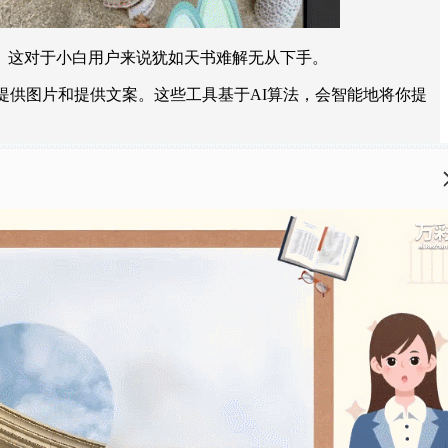
。这对于小白用户来说犹如天书难解无从下手。
提供图片和提供文案。这些工具基于AI算法，会智能地将你提