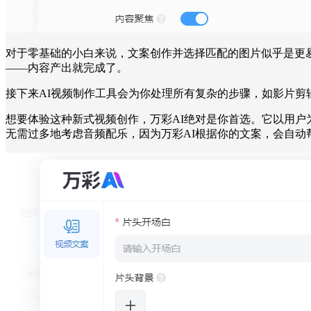
对于零基础的小白来说，文案创作并选择匹配的图片似乎是更
——内容产出就完成了。
接下来AI视频制作工具会为你处理所有复杂的步骤，如影片剪
想要体验这种新式视频创作，万彩AI绝对是你首选。它以用
无需过多地考虑音频配乐，因为万彩AI根据你的文案，会自动