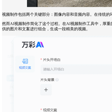
视频制作包括两个关键部分：图像内容和音频内容。在传统的
然而AI视频制作简化了这个过程。在AI视频制作工具中，厚
供的图片和文案进行组合，生成一段精美的视频。