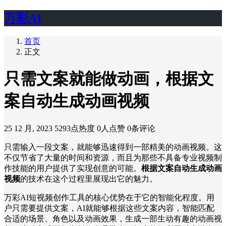
万彩AI
首页
正文
只需文案就能做动画，根据文
案自动生成动画视频
25 12 月, 2023
5293点热度
0人点赞
0条评论
只需输入一段文案，就能够迅速得到一部精美的动画视频。这
不仅节省了大量的时间和资源，而且为那些不具备专业视频制
作技能的用户提供了实现创意的可能。
根据文案自动生成动画
视频
的技术在这个过程里展现出它的魅力。
万彩AI短视频创作工具的核心优势在于它的智能化程度。用
户只需要提供文案，AI就能够根据这些文案内容，智能匹配
合适的场景、角色以及动画效果，生成一部生动有趣的动画视