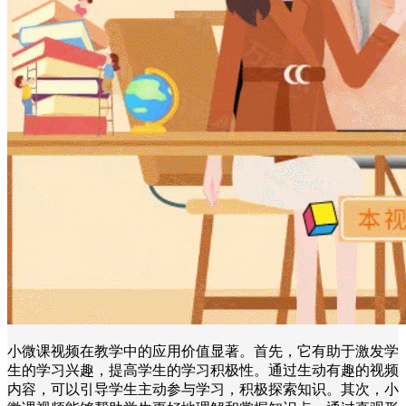
小微课视频在教学中的应用价值显著。首先，它有助于激发学
生的学习兴趣，提高学生的学习积极性。通过生动有趣的视频
内容，可以引导学生主动参与学习，积极探索知识。其次，小