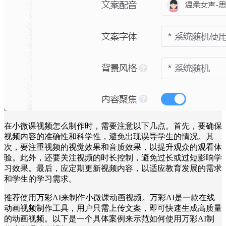
在小微课视频怎么制作时，需要注意以下几点。首先，要确保
视频内容的准确性和科学性，避免出现误导学生的情况。其
次，要注重视频的视觉效果和音质效果，以提升观众的观看体
验。此外，还要关注视频的时长控制，避免过长或过短影响学
习效果。最后，应定期更新视频内容，以适应教育发展的需求
和学生的学习需求。
推荐使用万彩AI来制作小微课动画视频。万彩AI是一款在线
动画视频制作工具，用户只需上传文案，即可快速生成高质量
的动画视频。以下是一个具体案例来示范如何使用万彩AI制