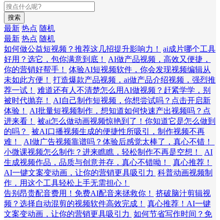
搜索
最新
热点
随机
最新
热点
随机
如何做公益短视频？推荐这几招提升影响力！
ai成片哪个工具
好用？选它，包你满意到底！
AI做产品视频，高效又便捷，
你的营销好帮手！
体验AI短视频软件，你会发现视频编辑从
未如此方便！
打造爆款产品视频，ai做产品介绍视频，强烈推
荐一试！
难道还有人不清楚怎么用AI做视频？赶紧学学，别
被时代抛弃！
AI自己制作短视频，你想尝试吗？点击开启新
体验！
AI批量短视频制作，想知道如何快速产出视频吗？点
进来看！
被ai怎么做动画视频惊艳到了！你知道它是怎么做到
的吗？
被AI口播视频生成的便捷性所吸引，制作视频不再
难！
AI做广告视频靠谱吗？体验后感觉太棒了，真心不错！
小微课视频怎么制作？进来瞧瞧，轻松制作不再是空想！
AI
生成视频作品，品质与创意并存，真心不错呦！
真心推荐！
AI一键文案变动画，让你的营销更具吸引力
科普动画视频制
作，用这个工具轻松上手无需担心！
告别昂贵配音费用！免费AI配音来拯救你！
挤破脑汁剪辑视
频？选择自动混剪的视频软件高效完成！
真心推荐！AI一键
文案变动画，让你的营销更具吸引力
如何节省写作时间？免