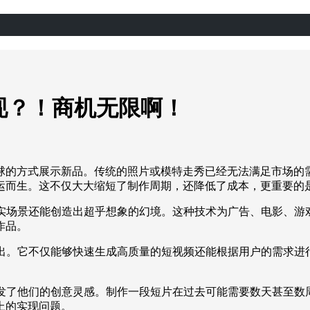
现？！商机无限啊！
球的方式展示新品。传统的照片或模特走秀已经无法满足市场的
运而生。这不仅大大缩短了制作周期，还降低了成本，更重要的
真实场景还能创造出超乎想象的幻境。这种技术为广告、电影、游
作品。
而出。它不仅能够快速生成高质量的短视频还能根据用户的需求进
激发了他们的创意灵感。制作一段短片在过去可能需要数天甚至数
上的实现问题。