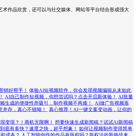
艺术作品欣赏，还可以与社交媒体、网站等平台结合形成强大
的营销好帮手！
体验AI短视频软件，你会发现视频编辑从未如此
！
AI自己制作短视频，你想尝试吗？点击开启新体验！
AI批量
视频生成的便捷性所吸引，制作视频不再难！
AI做广告视频靠
创意并存，真心不错呦！
真心推荐！AI一键文案变动画，让你的
实现变现？！商机无限啊！
想要快速生成新闻稿？试试AI新闻稿
文到底有多快？速度之快，超乎想象！
如何让视频制作变得简单
间和成本？
人工智能创作的作品有版权吗？版权法的新挑战来