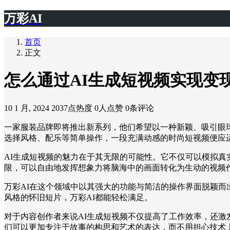
万彩AI
首页
正文
怎么通过AI生成短视频实现变
10 1 月, 2024
2037点热度
0人点赞
0条评论
一家服装品牌即将推出新系列，他们希望以一种新颖、吸引眼
选择风格、配乐等简单操作，一段充满动感的时尚短视频便应
AI生成短视频的魅力在于其无限的可能性。它不仅可以模拟
限，可以自由地发挥想象力将脑海中的画面转化为生动的视频
万彩AI在这个领域中以其强大的功能与简洁的操作界面脱颖
风格的怀旧短片，万彩AI都能轻松满足。
对于内容创作者来说AI生成短视频不仅提高了工作效率，还
们可以更加专注于故事的构思和艺术的表达，而不用担心技术