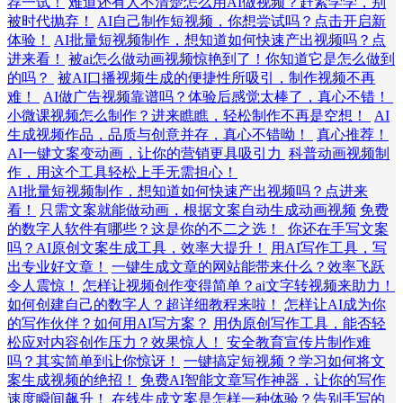
荐一试！
难道还有人不清楚怎么用AI做视频？赶紧学学，别
被时代抛弃！
AI自己制作短视频，你想尝试吗？点击开启新
体验！
AI批量短视频制作，想知道如何快速产出视频吗？点
进来看！
被ai怎么做动画视频惊艳到了！你知道它是怎么做到
的吗？
被AI口播视频生成的便捷性所吸引，制作视频不再
难！
AI做广告视频靠谱吗？体验后感觉太棒了，真心不错！
小微课视频怎么制作？进来瞧瞧，轻松制作不再是空想！
AI
生成视频作品，品质与创意并存，真心不错呦！
真心推荐！
AI一键文案变动画，让你的营销更具吸引力
科普动画视频制
作，用这个工具轻松上手无需担心！
AI批量短视频制作，想知道如何快速产出视频吗？点进来
看！
只需文案就能做动画，根据文案自动生成动画视频
免费
的数字人软件有哪些？这是你的不二之选！
你还在手写文案
吗？AI原创文案生成工具，效率大提升！
用AI写作工具，写
出专业好文章！
一键生成文章的网站能带来什么？效率飞跃
令人震惊！
怎样让视频创作变得简单？ai文字转视频来助力！
如何创建自己的数字人？超详细教程来啦！
怎样让AI成为你
的写作伙伴？如何用AI写方案？
用伪原创写作工具，能否轻
松应对内容创作压力？效果惊人！
安全教育宣传片制作难
吗？其实简单到让你惊讶！
一键搞定短视频？学习如何将文
案生成视频的绝招！
免费AI智能文章写作神器，让你的写作
速度瞬间飙升！
在线生成文案是怎样一种体验？告别手写的