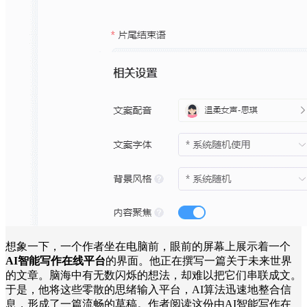
想象一下，一个作者坐在电脑前，眼前的屏幕上展示着一个
AI智能写作在线平台
的界面。他正在撰写一篇关于未来世界
的文章。脑海中有无数闪烁的想法，却难以把它们串联成文。
于是，他将这些零散的思绪输入平台，AI算法迅速地整合信
息，形成了一篇流畅的草稿。作者阅读这份由AI智能写作在