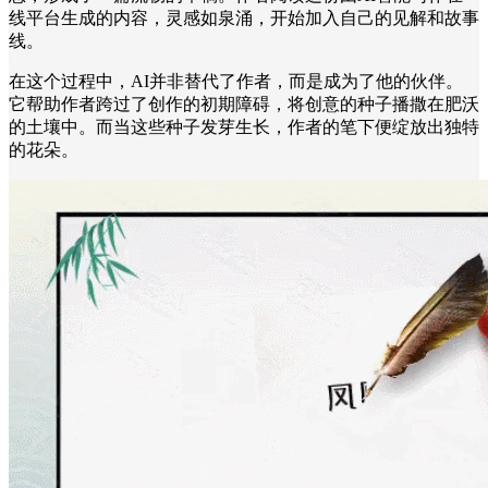
线平台生成的内容，灵感如泉涌，开始加入自己的见解和故事
线。
在这个过程中，AI并非替代了作者，而是成为了他的伙伴。
它帮助作者跨过了创作的初期障碍，将创意的种子播撒在肥沃
的土壤中。而当这些种子发芽生长，作者的笔下便绽放出独特
的花朵。