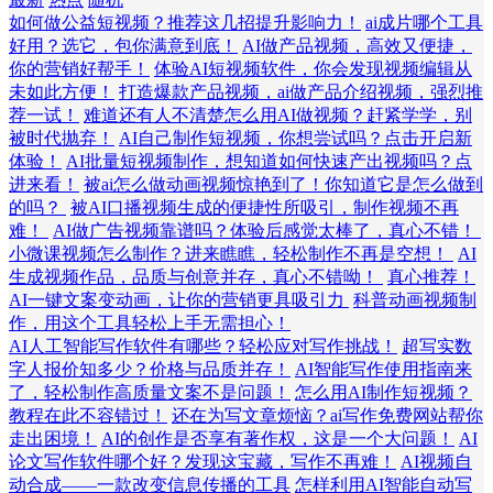
如何做公益短视频？推荐这几招提升影响力！
ai成片哪个工具
好用？选它，包你满意到底！
AI做产品视频，高效又便捷，
你的营销好帮手！
体验AI短视频软件，你会发现视频编辑从
未如此方便！
打造爆款产品视频，ai做产品介绍视频，强烈推
荐一试！
难道还有人不清楚怎么用AI做视频？赶紧学学，别
被时代抛弃！
AI自己制作短视频，你想尝试吗？点击开启新
体验！
AI批量短视频制作，想知道如何快速产出视频吗？点
进来看！
被ai怎么做动画视频惊艳到了！你知道它是怎么做到
的吗？
被AI口播视频生成的便捷性所吸引，制作视频不再
难！
AI做广告视频靠谱吗？体验后感觉太棒了，真心不错！
小微课视频怎么制作？进来瞧瞧，轻松制作不再是空想！
AI
生成视频作品，品质与创意并存，真心不错呦！
真心推荐！
AI一键文案变动画，让你的营销更具吸引力
科普动画视频制
作，用这个工具轻松上手无需担心！
AI人工智能写作软件有哪些？轻松应对写作挑战！
超写实数
字人报价知多少？价格与品质并存！
AI智能写作使用指南来
了，轻松制作高质量文案不是问题！
怎么用AI制作短视频？
教程在此不容错过！
还在为写文章烦恼？ai写作免费网站帮你
走出困境！
AI的创作是否享有著作权，这是一个大问题！
AI
论文写作软件哪个好？发现这宝藏，写作不再难！
AI视频自
动合成——一款改变信息传播的工具
怎样利用AI智能自动写