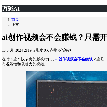
万彩AI
首页
正文
ai创作视频会不会赚钱？只需
13 3 月, 2024
2819点热度
0人点赞
0条评论
在时下这个快节奏的影视时代，
ai创作视频会不会赚钱
？这是
有观赏性和吸引力的视频。