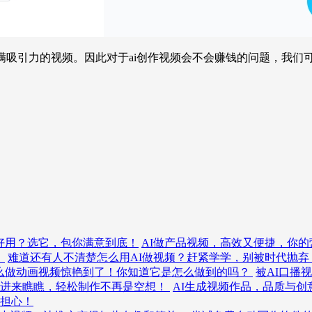
满吸引力的视频。因此对于ai创作视频会不会赚钱的问题，我们
具好用？选它，包你满意到底！
AI做产品视频，高效又便捷，你
！
难道还有人不清楚怎么用AI做视频？赶紧学学，别被时代抛弃
怎么做动画视频惊艳到了！你知道它是怎么做到的吗？
被AI口播
？进来瞧瞧，轻松制作不再是空想！
AI生成视频作品，品质与
担心！