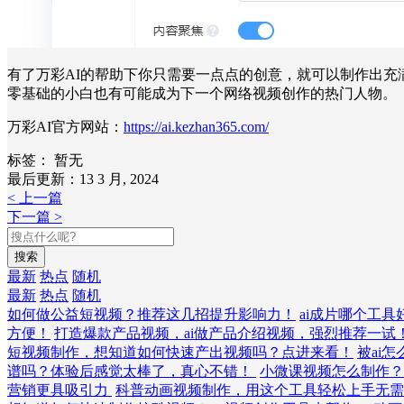
有了万彩AI的帮助下你只需要一点点的创意，就可以制作出充
零基础的小白也有可能成为下一个网络视频创作的热门人物。
万彩AI官方网站：
https://ai.kezhan365.com/
标签：
暂无
最后更新：13 3 月, 2024
< 上一篇
下一篇 >
搜索
最新
热点
随机
最新
热点
随机
如何做公益短视频？推荐这几招提升影响力！
ai成片哪个工
方便！
打造爆款产品视频，ai做产品介绍视频，强烈推荐一试
短视频制作，想知道如何快速产出视频吗？点进来看！
被ai
谱吗？体验后感觉太棒了，真心不错！
小微课视频怎么制作
营销更具吸引力
科普动画视频制作，用这个工具轻松上手无需