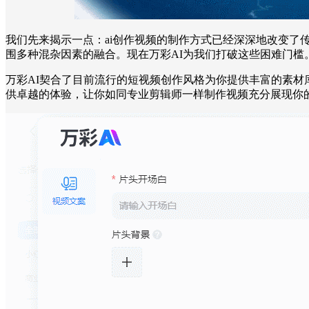
我们先来揭示一点：ai创作视频的制作方式已经深深地改变
围多种混杂因素的融合。现在万彩AI为我们打破这些困难门槛
万彩AI契合了目前流行的短视频创作风格为你提供丰富的素材
供卓越的体验，让你如同专业剪辑师一样制作视频充分展现你