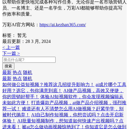
以帮助你更快地完成各种写作任务。无论你是一名市场营销人
员、一名博主、还是一名学生，万彩AI都能够帮助你提高写
作效率和质量。
万彩AI官方网站：
https://ai.kezhan365.com/
标签：
暂无
最后更新：28 3 月, 2024
< 上一篇
下一篇 >
搜索
最新
热点
随机
最新
热点
随机
如何做公益短视频？推荐这几招提升影响力！
ai成片哪个工具
好用？选它，包你满意到底！
AI做产品视频，高效又便捷，
你的营销好帮手！
体验AI短视频软件，你会发现视频编辑从
未如此方便！
打造爆款产品视频，ai做产品介绍视频，强烈推
荐一试！
难道还有人不清楚怎么用AI做视频？赶紧学学，别
被时代抛弃！
AI自己制作短视频，你想尝试吗？点击开启新
体验！
AI批量短视频制作，想知道如何快速产出视频吗？点
进来看！
被ai怎么做动画视频惊艳到了！你知道它是怎么做到