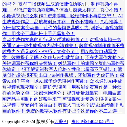
的吗？
被AI口播视频生成的便捷性所吸引，制作视频不再
难！
AI做广告视频靠谱吗？体验后感觉太棒了，真心不错！
小微课视频怎么制作？进来瞧瞧，轻松制作不再是空想！
AI
生成视频作品，品质与创意并存，真心不错呦！
真心推荐！
AI一键文案变动画，让你的营销更具吸引力
科普动画视频制
作，用这个工具轻松上手无需担心！
自动生成作文真的可行吗？试试就知道了！
对视频剪辑一窍
不通？ai一键生成视频为你扫清难关！
教育视频制作难道不费
时费力？遇见这个小技巧，太省心了！
用AI智能自动写文
章，效率提升了吗？创作从未如此简单！
还在为写作发愁？ai
关键词写作帮你解决烦恼！
纠结写作上的难题？智能ai写作帮
你搞定！
想了解定制数字人价格？性价比超高不容错过！
满
脑创作想法找不到出口？ai创作视频，还能写作为你开路！
探
索AI创作平台，以AI赋予你无限创作可能！
怎么通过AI生成
短视频实现变现？！商机无限啊！
用智能文案写作是一种怎
样的体验？每一次都惊艳满分！
提升销量就靠它！电商白底
图产品主图制作的好帮手来了
剪辑视频太复杂？根据文案生
成视频，享受创作的自由！
剪辑入门太难？试试ai自动制作动
画的软件！
免费的数字人软件有哪些？这是你的不二之选！
Copyright © 2024 版权所有
万彩AI
|
粤ICP备14041046号-1