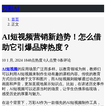
万彩AI
首页
正文
AI短视频营销新趋势！怎么借
助它引爆品牌热度？
10 1 月, 2024
1848点热度
0人点赞
0条评论
AI短视频
的应用场景广泛而多样。以教育领域为例，教师们
可以利用AI短视频来制作生动有趣的课程内容。传统的教育
方式往往依赖于文字和图片，而AI短视频则能够通过动态的
画面和声音，更加直观地展示知识点。比如，在讲述历史事件
时，AI短视频可以还原当时的场景，让学生仿佛亲临现场，
感受历史的厚重与魅力。
在这个背景下，万彩AI作为一款领先的AI短视频制作工具，