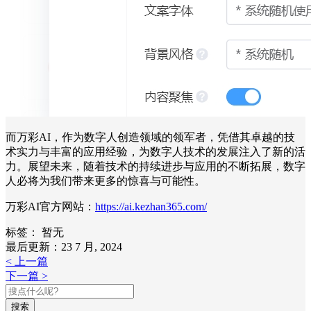
而万彩AI，作为数字人创造领域的领军者，凭借其卓越的技
术实力与丰富的应用经验，为数字人技术的发展注入了新的活
力。展望未来，随着技术的持续进步与应用的不断拓展，数字
人必将为我们带来更多的惊喜与可能性。
万彩AI官方网站：
https://ai.kezhan365.com/
标签：
暂无
最后更新：23 7 月, 2024
< 上一篇
下一篇 >
搜索