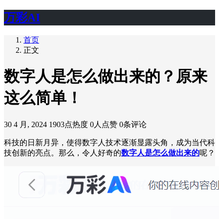
万彩AI
首页
正文
数字人是怎么做出来的？原来
这么简单！
30 4 月, 2024
1903点热度
0人点赞
0条评论
科技的日新月异，使得数字人技术逐渐显露头角，成为当代科
技创新的亮点。那么，令人好奇的
数字人是怎么做出来的
呢？