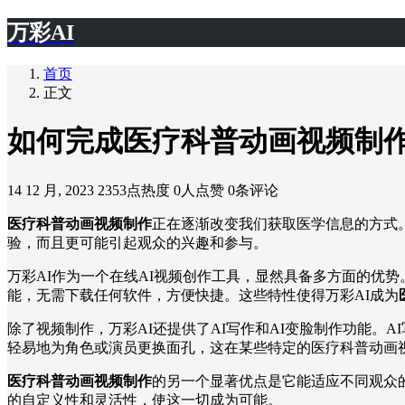
万彩AI
首页
正文
如何完成医疗科普动画视频制
14 12 月, 2023
2353点热度
0人点赞
0条评论
医疗科普动画视频制作
正在逐渐改变我们获取医学信息的方式
验，而且更可能引起观众的兴趣和参与。
万彩AI作为一个在线AI视频创作工具，显然具备多方面的优
能，无需下载任何软件，方便快捷。这些特性使得万彩AI成为
除了视频制作，万彩AI还提供了AI写作和AI变脸制作功能。
轻易地为角色或演员更换面孔，这在某些特定的医疗科普动画
医疗科普动画视频制作
的另一个显著优点是它能适应不同观众
的自定义性和灵活性，使这一切成为可能。