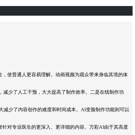
念，使普通人更容易理解。动画视频为观众带来身临其境的体
频，减少了人工干预，大大提高了制作效率。二是在线制作功
大大减少了内容创作的难度和时间成本。AI变脸制作功能则可以
针对专业医生的更深入、更详细的内容。万彩AI由于其高度