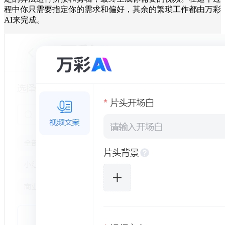
程中你只需要指定你的需求和偏好，其余的繁琐工作都由万彩
AI来完成。