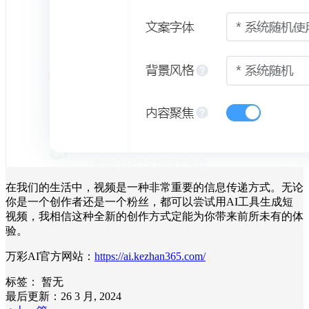
在我们的生活中，视频是一种非常重要的信息传递方式。无论
你是一个创作者还是一个粉丝，都可以尝试用AI工具生成短
视频，我相信这种全新的创作方式定能为你带来前所未有的体
验。
万彩AI官方网站：
https://ai.kezhan365.com/
标签：
暂无
最后更新：26 3 月, 2024