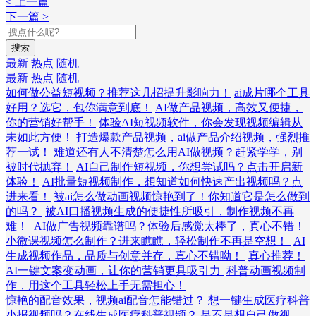
< 上一篇
下一篇 >
搜索
最新
热点
随机
最新
热点
随机
如何做公益短视频？推荐这几招提升影响力！
ai成片哪个工具
好用？选它，包你满意到底！
AI做产品视频，高效又便捷，
你的营销好帮手！
体验AI短视频软件，你会发现视频编辑从
未如此方便！
打造爆款产品视频，ai做产品介绍视频，强烈推
荐一试！
难道还有人不清楚怎么用AI做视频？赶紧学学，别
被时代抛弃！
AI自己制作短视频，你想尝试吗？点击开启新
体验！
AI批量短视频制作，想知道如何快速产出视频吗？点
进来看！
被ai怎么做动画视频惊艳到了！你知道它是怎么做到
的吗？
被AI口播视频生成的便捷性所吸引，制作视频不再
难！
AI做广告视频靠谱吗？体验后感觉太棒了，真心不错！
小微课视频怎么制作？进来瞧瞧，轻松制作不再是空想！
AI
生成视频作品，品质与创意并存，真心不错呦！
真心推荐！
AI一键文案变动画，让你的营销更具吸引力
科普动画视频制
作，用这个工具轻松上手无需担心！
惊艳的配音效果，视频ai配音怎能错过？
想一键生成医疗科普
小报视频吗？在线生成医疗科普视频？
是不是想自己做视