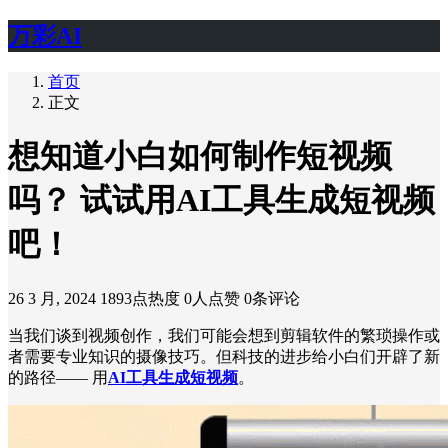
万彩AI
首页
正文
想知道小白如何制作短视频
吗？ 试试用AI工具生成短视频
吧！
26 3 月, 2024
1893点热度
0人点赞
0条评论
当我们谈到视频创作，我们可能会想到剪辑软件的繁琐操作或
者需要专业知识的摄像技巧。但科技的进步给小白们开辟了新
的路径—— 用
AI工具生成短视频
。