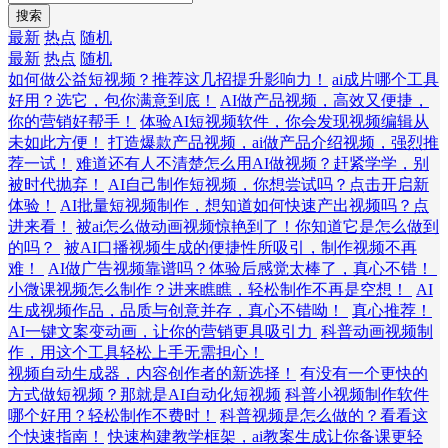
搜索
最新
热点
随机
最新
热点
随机
如何做公益短视频？推荐这几招提升影响力！
ai成片哪个工具
好用？选它，包你满意到底！
AI做产品视频，高效又便捷，
你的营销好帮手！
体验AI短视频软件，你会发现视频编辑从
未如此方便！
打造爆款产品视频，ai做产品介绍视频，强烈推
荐一试！
难道还有人不清楚怎么用AI做视频？赶紧学学，别
被时代抛弃！
AI自己制作短视频，你想尝试吗？点击开启新
体验！
AI批量短视频制作，想知道如何快速产出视频吗？点
进来看！
被ai怎么做动画视频惊艳到了！你知道它是怎么做到
的吗？
被AI口播视频生成的便捷性所吸引，制作视频不再
难！
AI做广告视频靠谱吗？体验后感觉太棒了，真心不错！
小微课视频怎么制作？进来瞧瞧，轻松制作不再是空想！
AI
生成视频作品，品质与创意并存，真心不错呦！
真心推荐！
AI一键文案变动画，让你的营销更具吸引力
科普动画视频制
作，用这个工具轻松上手无需担心！
视频自动生成器，内容创作者的新选择！
有没有一个更快的
方式做短视频？那就是AI自动化短视频
科普小视频制作软件
哪个好用？轻松制作不费时！
科普视频是怎么做的？看看这
个快速指南！
快速构建教学框架，ai教案生成让你备课更轻