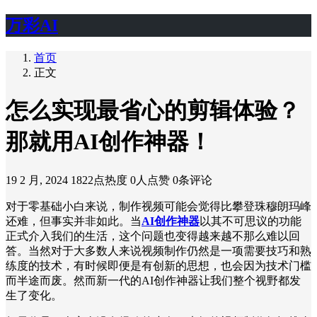
万彩AI
首页
正文
怎么实现最省心的剪辑体验？
那就用AI创作神器！
19 2 月, 2024
1822点热度
0人点赞
0条评论
对于零基础小白来说，制作视频可能会觉得比攀登珠穆朗玛峰
还难，但事实并非如此。当
AI创作神器
以其不可思议的功能
正式介入我们的生活，这个问题也变得越来越不那么难以回
答。当然对于大多数人来说视频制作仍然是一项需要技巧和熟
练度的技术，有时候即便是有创新的思想，也会因为技术门槛
而半途而废。然而新一代的AI创作神器让我们整个视野都发
生了变化。