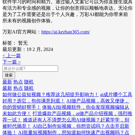
软件学习的时间和精力。通过输入文案它可以为你直接生成具
有活力和专业感的视频，让你的创意得以顺畅地表达。无论你
是为了工作需要还是出于个人兴趣，万彩AI都能为你带来前
所未有的视频创作体验。
万彩AI官方网站：
https://ai.kezhan365.com/
标签：
暂无
最后更新：19 2 月, 2024
< 上一篇
下一篇 >
搜索
最新
热点
随机
最新
热点
随机
如何做公益短视频？推荐这几招提升影响力！
ai成片哪个工具
好用？选它，包你满意到底！
AI做产品视频，高效又便捷，
你的营销好帮手！
体验AI短视频软件，你会发现视频编辑从
未如此方便！
打造爆款产品视频，ai做产品介绍视频，强烈推
荐一试！
难道还有人不清楚怎么用AI做视频？赶紧学学，别
被时代抛弃！
AI自己制作短视频，你想尝试吗？点击开启新
体验！
AI批量短视频制作，想知道如何快速产出视频吗？点