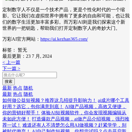
定制数字人不仅是一个技术产品，更是个性化时代的一个缩
影。它让我们在虚拟世界中拥有了更多的自由和可能，也让我
们的数字生活更加丰富多彩。而万彩AI则是我们探索这个新
世界的一把钥匙，帮助我们打开定制数字人的奇妙大门。
万彩AI官方网站：
https://ai.kezhan365.com/
标签：
暂无
最后更新：23 7 月, 2024
< 上一篇
下一篇 >
搜索
最新
热点
随机
最新
热点
随机
如何做公益短视频？推荐这几招提升影响力！
ai成片哪个工具
好用？选它，包你满意到底！
AI做产品视频，高效又便捷，
你的营销好帮手！
体验AI短视频软件，你会发现视频编辑从
未如此方便！
打造爆款产品视频，ai做产品介绍视频，强烈推
荐一试！
难道还有人不清楚怎么用AI做视频？赶紧学学，别
被时代抛弃！
AI自己制作短视频，你想尝试吗？点击开启新