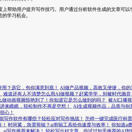
程度上帮助用户提升写作技巧。用户通过分析软件生成的文章可以
贵的学习机会。
具好用？选它，包你满意到底！
AI做产品视频，高效又便捷，你
！
难道还有人不清楚怎么用AI做视频？赶紧学学，别被时代抛弃
怎么做动画视频惊艳到了！你知道它是怎么做到的吗？
被AI口播
？进来瞧瞧，轻松制作不再是空想！
AI生成视频作品，品质与
担心！
智能写作软件有哪些？轻松应对写作挑战！
怎样一键完成医疗科
务！
时间紧，急需剪辑？ai剪辑工具给你速度与效率！
你知道a
，ai写作推荐来解决！
轻松写出好文章，你试过知乎推荐的AI