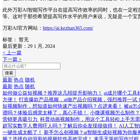
此外万彩AI智能写作平台在提高写作效率的同时，也在一定
等。这对于那些希望提高写作水平的用户来说，无疑是一个宝
万彩AI官方网站：
https://ai.kezhan365.com/
标签：
暂无
最后更新：29 1 月, 2024
< 上一篇
下一篇 >
搜索
最新
热点
随机
最新
热点
随机
如何做公益短视频？推荐这几招提升影响力！
ai成片哪个工
方便！
打造爆款产品视频，ai做产品介绍视频，强烈推荐一试
短视频制作，想知道如何快速产出视频吗？点进来看！
被ai
谱吗？体验后感觉太棒了，真心不错！
小微课视频怎么制作
营销更具吸引力
科普动画视频制作，用这个工具轻松上手无需
超写实数字人费用吓人吗？了解后你会发现很值得！
AI人工
一键生成太酷了！
新手怎么创视频？ai智能生成短视频为你服
频？选择自动混剪的视频软件高效完成！
束手无策的写作过程