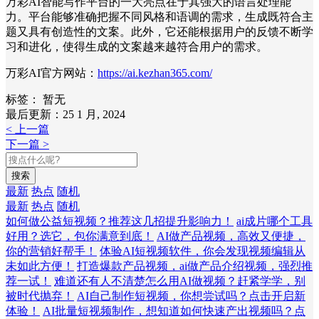
万彩AI智能写作平台的一大亮点在于其强大的语言处理能
力。平台能够准确把握不同风格和语调的需求，生成既符合主
题又具有创造性的文案。此外，它还能根据用户的反馈不断学
习和进化，使得生成的文案越来越符合用户的需求。
万彩AI官方网站：
https://ai.kezhan365.com/
标签：
暂无
最后更新：25 1 月, 2024
< 上一篇
下一篇 >
搜索
最新
热点
随机
最新
热点
随机
如何做公益短视频？推荐这几招提升影响力！
ai成片哪个工具
好用？选它，包你满意到底！
AI做产品视频，高效又便捷，
你的营销好帮手！
体验AI短视频软件，你会发现视频编辑从
未如此方便！
打造爆款产品视频，ai做产品介绍视频，强烈推
荐一试！
难道还有人不清楚怎么用AI做视频？赶紧学学，别
被时代抛弃！
AI自己制作短视频，你想尝试吗？点击开启新
体验！
AI批量短视频制作，想知道如何快速产出视频吗？点