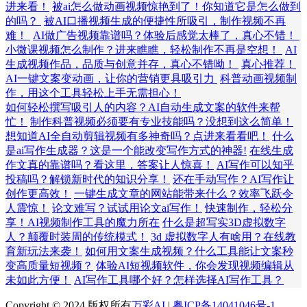
进来看！
被ai怎么做动画视频惊艳到了！你知道它是怎么做到
的吗？
被AI口播视频生成的便捷性所吸引，制作视频不再
难！
AI做广告视频靠谱吗？体验后感觉太棒了，真心不错！
小微课视频怎么制作？进来瞧瞧，轻松制作不再是空想！
AI
生成视频作品，品质与创意并存，真心不错呦！
真心推荐！
AI一键文案变动画，让你的营销更具吸引力
科普动画视频制
作，用这个工具轻松上手无需担心！
如何轻松撰写吸引人的内容？AI自动生成文案的软件来帮
忙！
制作科普视频必须要有专业技能吗？没想到这么简单！
想知道AI全自动剪辑视频有多神奇吗？点进来看看吧！
什么
是ai写作生成器？这是一个能改变写作方式的神器!
在线生成
作文真的靠谱吗？看这里，答案让人惊喜！
AI写作可以知乎
投稿吗？解锁新时代的知识分享！
还在手动写作？AI写作让
创作更高效！
一键生成文章的网站能带来什么？效率飞跃令
人震惊！
论文难写？试试用论文ai写作！
快速制作，轻松分
享！AI视频制作工具的魔力所在
什么是超写实3D虚拟数字
人？颠覆时装周的传统模式！
3d 虚拟数字人有啥用？在线教
育新玩法来袭！
如何用文案生成视频？什么工具能让文案秒
变高质量短视频？
体验AI短视频软件，你会发现视频编辑从
未如此方便！
AI写作工具哪个好？怎样选择AI写作工具？
Copyright © 2024 版权所有
万彩AI
|
粤ICP备14041046号-1