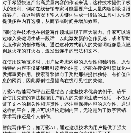
对于希望快速产出高质量内容的作者来说，这种技术提供了极
大的便利。例如在线营销专家可能需要产生大量内容以吸引潜
在客户。在这种情况下输入关键词生成一段话的工具可以快速
提供多种内容选项，从而节省时间并增加效率。
同时这种技术也在创意写作领域展现了巨大潜力。作家可以通
过输入关键词生成一段话，以此激发新的创作灵感，或者帮助
克服作家的创作瓶颈。通过这种方式输入的关键词就像是点燃
创意火花的打火石，激发出连串的想法和文本。
在使用这项技术时，用户应考虑内容的原创性和独特性。原创
独特的内容不仅能够吸引读者的注意，还能在搜索引擎优化中
发挥重要作用。搜索引擎倾向于奖励那些提供独特、有价值信
息的网页，因此原创性是提高在线可见性的关键。
万彩AI智能写作平台正是结合了这些技术优势的例子。该平
台使用先进的算法根据用户输入的关键词生成一段话，不仅保
证了文本的相关性和连贯性，还注重保持内容的原创性。通过
这样的平台，用户可以轻松定制内容，无论是为了数字营销、
学术写作还是个人创作。
智能写作平台，如万彩AI，通过这项技术为用户提供了强大