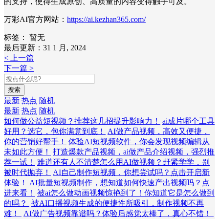
的支持，使得生成原创、高质量的内容变得触手可及。
万彩AI官方网站：
https://ai.kezhan365.com/
标签：
暂无
最后更新：31 1 月, 2024
< 上一篇
下一篇 >
搜索
最新
热点
随机
最新
热点
随机
如何做公益短视频？推荐这几招提升影响力！
ai成片哪个工具
好用？选它，包你满意到底！
AI做产品视频，高效又便捷，
你的营销好帮手！
体验AI短视频软件，你会发现视频编辑从
未如此方便！
打造爆款产品视频，ai做产品介绍视频，强烈推
荐一试！
难道还有人不清楚怎么用AI做视频？赶紧学学，别
被时代抛弃！
AI自己制作短视频，你想尝试吗？点击开启新
体验！
AI批量短视频制作，想知道如何快速产出视频吗？点
进来看！
被ai怎么做动画视频惊艳到了！你知道它是怎么做到
的吗？
被AI口播视频生成的便捷性所吸引，制作视频不再
难！
AI做广告视频靠谱吗？体验后感觉太棒了，真心不错！