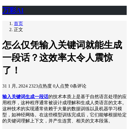
万彩AI
首页
正文
怎么仅凭输入关键词就能生成
一段话？这效率太令人震惊
了！
31 1 月, 2024
2323点热度
0人点赞
0条评论
输入关键词生成一段话
的技术本质上是基于自然语言处理的应
用程序，这种程序通常被设计成理解和生成人类语言的文本。
这种技术的实现通常依赖于大量的数据训练以及机器学习模
型，如神经网络。在这些模型训练完成后，它们能够根据给定
的关键词理解上下文，并产生连贯、相关的文本段落。