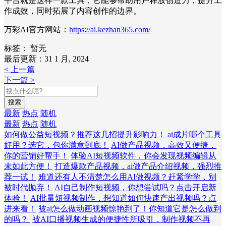
平台就是这样一款工具，它能够帮助用户释放创造力，提升工
作成效，同时拓展了内容创作的边界。
万彩AI官方网站：
https://ai.kezhan365.com/
标签：
暂无
最后更新：31 1 月, 2024
< 上一篇
下一篇 >
搜索
最新
热点
随机
最新
热点
随机
如何做公益短视频？推荐这几招提升影响力！
ai成片哪个工具
好用？选它，包你满意到底！
AI做产品视频，高效又便捷，
你的营销好帮手！
体验AI短视频软件，你会发现视频编辑从
未如此方便！
打造爆款产品视频，ai做产品介绍视频，强烈推
荐一试！
难道还有人不清楚怎么用AI做视频？赶紧学学，别
被时代抛弃！
AI自己制作短视频，你想尝试吗？点击开启新
体验！
AI批量短视频制作，想知道如何快速产出视频吗？点
进来看！
被ai怎么做动画视频惊艳到了！你知道它是怎么做到
的吗？
被AI口播视频生成的便捷性所吸引，制作视频不再