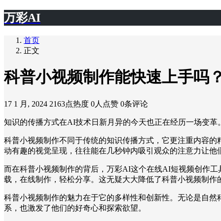
万彩AI
首页
正文
科普小视频制作能快速上手吗
17 1 月, 2024
2163点热度
0人点赞
0条评论
知识的传播方式在AI技术日新月异的今天也正在经历一场变革
科普小视频制作不同于传统的知识传播方式，它更注重内容的
动有趣的视觉呈现，往往能在几秒钟内吸引观众的注意力让他
而在科普小视频制作的背后，万彩AI这个在线AI短视频创作
载，在线制作，轻松分享。这无疑大大降低了科普小视频制作
科普小视频制作的魅力在于它的多样性和创新性。无论是自然
系，也激发了他们的好奇心和探索欲望。