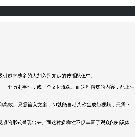
吸引越来越多的人加入到知识的传播队伍中。
、一个历史事件，或一个文化现象。而这种精炼的内容，配上生
和高效。只需输入文案，AI就能自动为你生成短视频，无需下
视频的形式呈现出来。而这种多样性不仅丰富了观众的知识体