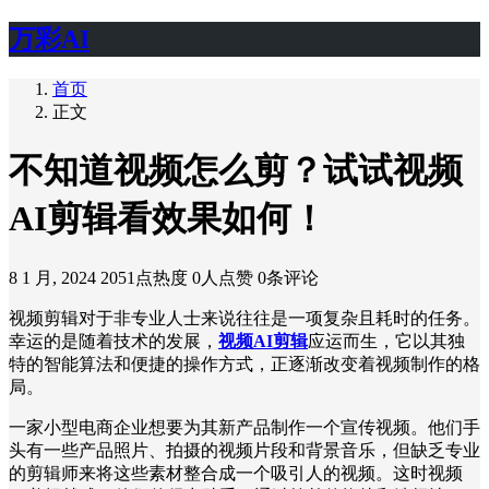
万彩AI
首页
正文
不知道视频怎么剪？试试视频
AI剪辑看效果如何！
8 1 月, 2024
2051点热度
0人点赞
0条评论
视频剪辑对于非专业人士来说往往是一项复杂且耗时的任务。
幸运的是随着技术的发展，
视频AI剪辑
应运而生，它以其独
特的智能算法和便捷的操作方式，正逐渐改变着视频制作的格
局。
一家小型电商企业想要为其新产品制作一个宣传视频。他们手
头有一些产品照片、拍摄的视频片段和背景音乐，但缺乏专业
的剪辑师来将这些素材整合成一个吸引人的视频。这时视频