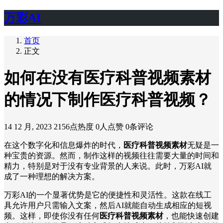
万彩AI
首页
正文
如何在没有医疗科普视频素材
的情况下制作医疗科普视频？
14 12 月, 2023
2156点热度
0人点赞
0条评论
在这个数字化和信息爆炸的时代，
医疗科普视频素材
无疑是一
种宝贵的资源。然而，制作这样的视频往往需要大量的时间和
精力，特别是对于没有专业背景的人来说。此时，万彩AI就
成了一种理想的解决方案。
万彩AI的一个显著优势是它的便捷性和灵活性。这款在线工
具允许用户只需输入文案，然后AI就能自动生成相应的短视
频。这样，即使你没有任何
医疗科普视频素材
，也能快速创建