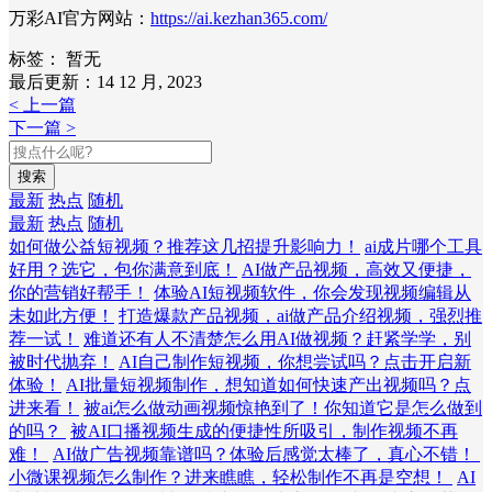
万彩AI官方网站：
https://ai.kezhan365.com/
标签：
暂无
最后更新：14 12 月, 2023
< 上一篇
下一篇 >
搜索
最新
热点
随机
最新
热点
随机
如何做公益短视频？推荐这几招提升影响力！
ai成片哪个工具
好用？选它，包你满意到底！
AI做产品视频，高效又便捷，
你的营销好帮手！
体验AI短视频软件，你会发现视频编辑从
未如此方便！
打造爆款产品视频，ai做产品介绍视频，强烈推
荐一试！
难道还有人不清楚怎么用AI做视频？赶紧学学，别
被时代抛弃！
AI自己制作短视频，你想尝试吗？点击开启新
体验！
AI批量短视频制作，想知道如何快速产出视频吗？点
进来看！
被ai怎么做动画视频惊艳到了！你知道它是怎么做到
的吗？
被AI口播视频生成的便捷性所吸引，制作视频不再
难！
AI做广告视频靠谱吗？体验后感觉太棒了，真心不错！
小微课视频怎么制作？进来瞧瞧，轻松制作不再是空想！
AI