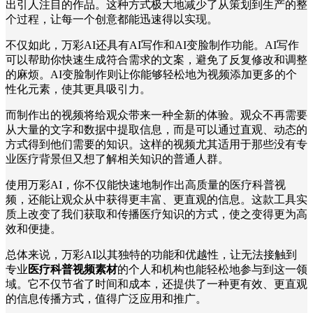
出引人注目的作品。这种方式极大地减少了从策划到生产的整
个过程，让每一个创意都能迅速得以实现。
不仅如此，万彩AI还具有AI写作和AI变脸制作功能。AI写作
可以帮助你快速生成符合需求的文案，避免了反复修改和调整
的麻烦。AI变脸制作则让你能够轻松地为视频添加更多的个
性化元素，使其更具吸引力。
而制作出的视频将给观众带来一种全新的体验。观众不再需要
从大量的文字和数据中提取信息，而是可以通过直观、动态的
方式得到他们需要的知识。这样的视频尤其适用于那些没有专
业医疗背景但又想了解相关知识的普通人群。
使用万彩AI，你不仅能快速地制作出高质量的医疗科普视
频，还能让观众从中获得更丰富、更直观的信息。这款工具实
质上改变了我们获取和传播医疗知识的方式，使之变得更为高
效和便捷。
总体来说，万彩AI以其独特的功能和优越性，让无法接触到
专业
医疗科普视频素材
的个人和机构也能轻松地参与到这一领
域。它不仅节省了时间和成本，还提供了一种更有效、更直观
的信息传播方式，值得广泛应用和推广。