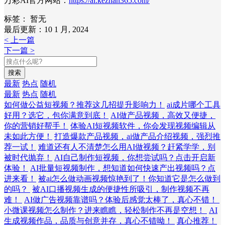
万彩AI官方网站：
https://ai.kezhan365.com/
标签：
暂无
最后更新：10 1 月, 2024
< 上一篇
下一篇 >
搜索
最新
热点
随机
最新
热点
随机
如何做公益短视频？推荐这几招提升影响力！
ai成片哪个工具
好用？选它，包你满意到底！
AI做产品视频，高效又便捷，
你的营销好帮手！
体验AI短视频软件，你会发现视频编辑从
未如此方便！
打造爆款产品视频，ai做产品介绍视频，强烈推
荐一试！
难道还有人不清楚怎么用AI做视频？赶紧学学，别
被时代抛弃！
AI自己制作短视频，你想尝试吗？点击开启新
体验！
AI批量短视频制作，想知道如何快速产出视频吗？点
进来看！
被ai怎么做动画视频惊艳到了！你知道它是怎么做到
的吗？
被AI口播视频生成的便捷性所吸引，制作视频不再
难！
AI做广告视频靠谱吗？体验后感觉太棒了，真心不错！
小微课视频怎么制作？进来瞧瞧，轻松制作不再是空想！
AI
生成视频作品，品质与创意并存，真心不错呦！
真心推荐！