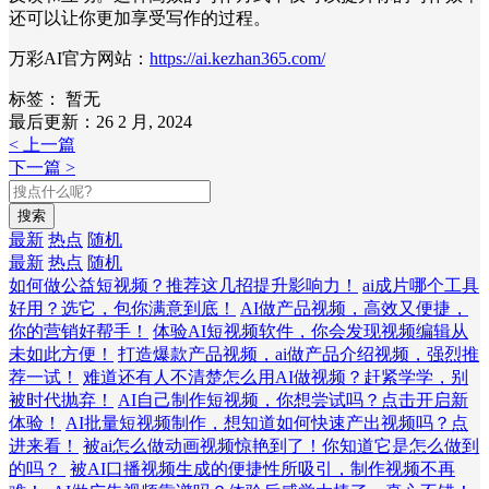
还可以让你更加享受写作的过程。
万彩AI官方网站：
https://ai.kezhan365.com/
标签：
暂无
最后更新：26 2 月, 2024
< 上一篇
下一篇 >
搜索
最新
热点
随机
最新
热点
随机
如何做公益短视频？推荐这几招提升影响力！
ai成片哪个工具
好用？选它，包你满意到底！
AI做产品视频，高效又便捷，
你的营销好帮手！
体验AI短视频软件，你会发现视频编辑从
未如此方便！
打造爆款产品视频，ai做产品介绍视频，强烈推
荐一试！
难道还有人不清楚怎么用AI做视频？赶紧学学，别
被时代抛弃！
AI自己制作短视频，你想尝试吗？点击开启新
体验！
AI批量短视频制作，想知道如何快速产出视频吗？点
进来看！
被ai怎么做动画视频惊艳到了！你知道它是怎么做到
的吗？
被AI口播视频生成的便捷性所吸引，制作视频不再