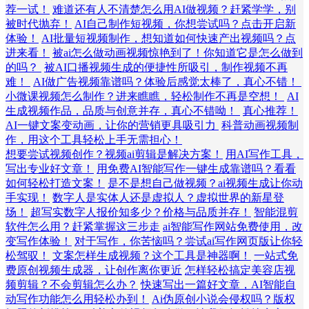
荐一试！
难道还有人不清楚怎么用AI做视频？赶紧学学，别
被时代抛弃！
AI自己制作短视频，你想尝试吗？点击开启新
体验！
AI批量短视频制作，想知道如何快速产出视频吗？点
进来看！
被ai怎么做动画视频惊艳到了！你知道它是怎么做到
的吗？
被AI口播视频生成的便捷性所吸引，制作视频不再
难！
AI做广告视频靠谱吗？体验后感觉太棒了，真心不错！
小微课视频怎么制作？进来瞧瞧，轻松制作不再是空想！
AI
生成视频作品，品质与创意并存，真心不错呦！
真心推荐！
AI一键文案变动画，让你的营销更具吸引力
科普动画视频制
作，用这个工具轻松上手无需担心！
想要尝试视频创作？视频ai剪辑是解决方案！
用AI写作工具，
写出专业好文章！
用免费AI智能写作一键生成靠谱吗？看看
如何轻松打造文案！
是不是想自己做视频？ai视频生成让你动
手实现！
数字人是实体人还是虚拟人？虚拟世界的新星登
场！
超写实数字人报价知多少？价格与品质并存！
智能混剪
软件怎么用？赶紧掌握这三步走
ai智能写作网站免费使用，改
变写作体验！
对于写作，你苦恼吗？尝试ai写作网页版让你轻
松驾驭！
文案怎样生成视频？这个工具是神器啊！
一站式免
费原创视频生成器，让创作离你更近
怎样轻松搞定美容店视
频剪辑？不会剪辑怎么办？
快速写出一篇好文章，AI智能自
动写作功能怎么用轻松办到！
Ai伪原创小说会侵权吗？版权