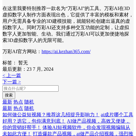
在这里我要特别推荐一款名为“万彩AI”的工具。万彩AI在3D
虚拟数字人制作方面表现出色，它提供了丰富的模板和素材，
用户无需具备专业的3D建模技能，就能轻松创建出逼真的虚
拟数字人。同时万彩AI还支持多种交互功能的定制，让虚拟
数字人更加智能、生动。我们通过万彩AI可以更加便捷地探
索3D虚拟数字人的无限可能。
万彩AI官方网站：
https://ai.kezhan365.com/
标签：
暂无
最后更新：23 7 月, 2024
< 上一篇
下一篇 >
搜索
最新
热点
随机
最新
热点
随机
如何做公益短视频？推荐这几招提升影响力！
ai成片哪个工具
好用？选它，包你满意到底！
AI做产品视频，高效又便捷，
你的营销好帮手！
体验AI短视频软件，你会发现视频编辑从
未如此方便！
打造爆款产品视频，ai做产品介绍视频，强烈推