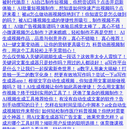
被时代抛弃！
AI自己制作短视频，你想尝试吗？点击开启新
体验！
AI批量短视频制作，想知道如何快速产出视频吗？点
进来看！
被ai怎么做动画视频惊艳到了！你知道它是怎么做到
的吗？
被AI口播视频生成的便捷性所吸引，制作视频不再
难！
AI做广告视频靠谱吗？体验后感觉太棒了，真心不错！
小微课视频怎么制作？进来瞧瞧，轻松制作不再是空想！
AI
生成视频作品，品质与创意并存，真心不错呦！
真心推荐！
AI一键文案变动画，让你的营销更具吸引力
科普动画视频制
作，用这个工具轻松上手无需担心！
怎么仅凭输入关键词就能生成一段话？这效率太令人震惊了！
关键词文案生成器只是炒作吗？用过的人都说好！
ai写作平台
是什么？让我们一起探索新奇世界！
ai数字人形象大揭秘！打
造独一无二的数字化身！
想更有效地写作吗？尝试一下ai写作
生成器app！
根据文字自动生成视频，你知道用文案就能做视
频吗？
哇！AI生成视频让创作如此高效便捷！
怎么用文案制
作视频？终于找到实用的工具了！
厌倦了复杂的视频制作？
AI视频生成工具推荐给你！
有没有自动生成文案的软件？告
别手动撰写的日子！
怎样在短时间呈现心中脚本？ai全自动生
成视频软件来帮你!
如何轻松制作医疗科普视频？你绝对需要
这个神器！
用AI文案生成器写广告文案，效果究竟怎样？
ai
成片哪个工具好用？倾听用户反馈的聪明选择！
体育微课视