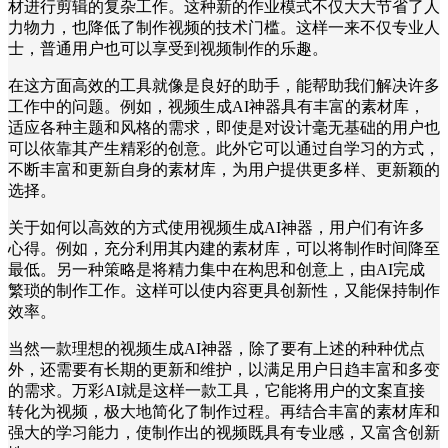
材进行剪辑的复杂工作。这种新的作业模式不仅大大节省了人
力物力，也降低了制作视频的技术门槛。这样一来不仅专业人
士，普通用户也可以享受到视频制作的乐趣。
在这方面高效的工具就像是良好的助手，能帮助我们解决许多
工作中的问题。例如，视频生成AI神器具有丰富的素材库，
适应各种主题和风格的需求，即使是对设计毫无基础的用户也
可以依靠其产生精彩的创意。此外它可以通过自学习的方式，
不断丰富和更新自身的素材库，为用户提供更多样、更新颖的
选择。
关于如何以高效的方式使用视频生成AI神器，用户们有许多
心得。例如，充分利用其内建的素材库，可以将制作时间降至
最低。另一种策略是将精力集中在构思和创意上，由AI完成
繁琐的制作工作。这样可以使内容更具创新性，又能保持制作
效率。
当然一款理想的视频生成AI神器，除了要有上述的种种优点
外，还需要有长期的更新和维护，以满足用户日趋丰富和多变
的需求。万彩AI就是这样一款工具，它能将用户的文案直接
转化为视频，极大地简化了制作过程。再结合丰富的素材库和
强大的学习能力，使制作出的视频既具有专业感，又富含创新