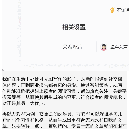
我们在生活中处处可见AI写作的影子。从新闻报道到社交媒
体内容，再到商业报告都有它的身影。通过智能策略，AI写
作能够准确把握线上读者的阅读习惯，诸如热点关注、关键字
搜索等等，从而使其所生成的内容更加符合读者的阅读需求，
这正是其另一大优点。
再以万彩AI为例，它更是如虎添翼。万彩AI可以深度学习用
户的写作习惯和风格，从而生成出更符合您方式和口味的文
章。只要轻轻一点，一篇独特的、专属于您的文章就能在眼前