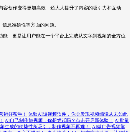
让内容创作变得更加高效，还大大提升了内容的吸引力和互动
、信息准确性等方面的问题。
作功能，更是让用户能在一个平台上完成从文字到视频的全方位
的营销好帮手！
体验AI短视频软件，你会发现视频编辑从未如此
！
AI自己制作短视频，你想尝试吗？点击开启新体验！
AI批量
视频生成的便捷性所吸引，制作视频不再难！
AI做广告视频靠