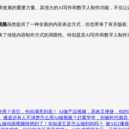
趋势发展的重要力量。其强大的AI写作和数字人制作功能，不仅
视频
虽然提供了一种全新的内容表达方式，但也带来了有关版权
决了传统内容制作方式的局限性。特别是其AI写作和数字人制
具好用？选它，包你满意到底！
AI做产品视频，高效又便捷，你
！
难道还有人不清楚怎么用AI做视频？赶紧学学，别被时代抛弃
怎么做动画视频惊艳到了！你知道它是怎么做到的吗？
被AI口播