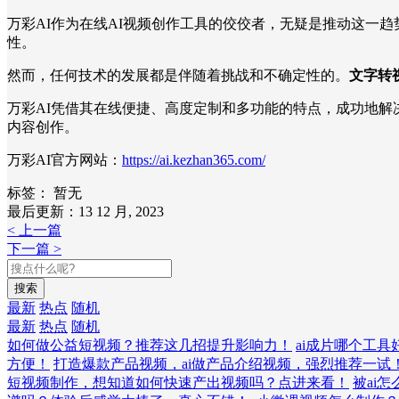
万彩AI作为在线AI视频创作工具的佼佼者，无疑是推动这一
性。
然而，任何技术的发展都是伴随着挑战和不确定性的。
文字转
万彩AI凭借其在线便捷、高度定制和多功能的特点，成功地解
内容创作。
万彩AI官方网站：
https://ai.kezhan365.com/
标签：
暂无
最后更新：13 12 月, 2023
< 上一篇
下一篇 >
搜索
最新
热点
随机
最新
热点
随机
如何做公益短视频？推荐这几招提升影响力！
ai成片哪个工
方便！
打造爆款产品视频，ai做产品介绍视频，强烈推荐一试
短视频制作，想知道如何快速产出视频吗？点进来看！
被ai