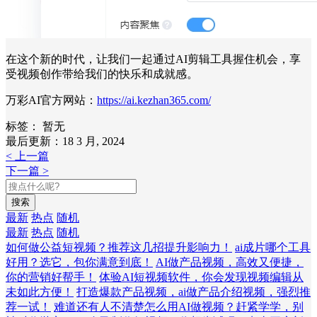
在这个新的时代，让我们一起通过AI剪辑工具握住机会，享
受视频创作带给我们的快乐和成就感。
万彩AI官方网站：
https://ai.kezhan365.com/
标签：
暂无
最后更新：18 3 月, 2024
< 上一篇
下一篇 >
搜索
最新
热点
随机
最新
热点
随机
如何做公益短视频？推荐这几招提升影响力！
ai成片哪个工具
好用？选它，包你满意到底！
AI做产品视频，高效又便捷，
你的营销好帮手！
体验AI短视频软件，你会发现视频编辑从
未如此方便！
打造爆款产品视频，ai做产品介绍视频，强烈推
荐一试！
难道还有人不清楚怎么用AI做视频？赶紧学学，别