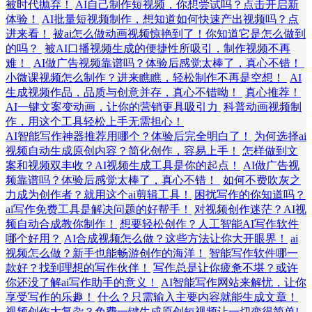
被时代抛弃！
AI自己制作短视频，你想尝试吗？点击开启新
体验！
AI批量短视频制作，想知道如何快速产出视频吗？点
进来看！
被ai怎么做动画视频惊艳到了！你知道它是怎么做到
的吗？
被AI口播视频生成的便捷性所吸引，制作视频不再
难！
AI做广告视频靠谱吗？体验后感觉太棒了，真心不错！
小微课视频怎么制作？进来瞧瞧，轻松制作不再是空想！
AI
生成视频作品，品质与创意并存，真心不错呦！
真心推荐！
AI一键文案变动画，让你的营销更具吸引力
科普动画视频制
作，用这个工具轻松上手无需担心！
AI智能写作神器推荐用哪个？体验后完全明白了！
为何选择ai
视频自动生成原创内容？简化创作，容易上手！
怎样做到文
案和视频双丰收？AI视频生成工具是你的起点！
AI做广告视
频靠谱吗？体验后感觉太棒了，真心不错！
如何不费吹灰之
力成为创作者？就用这个ai剪辑工具！
困扰写作的你知道吗？
ai写作免费工具是解决问题的好帮手！
对视频创作迷茫？AI视
频自动合成教你制作！
想要轻松创作？人工智能AI写作软件
哪个好用？
AI合成视频怎么做？这些方法让你大开眼界！
ai
视频怎么做？新手也能畅游创作的海洋！
智能写作软件哪一
款好？找到理想的写作伙伴！
写作总是让你疲惫不堪？或许
你还没了解ai写作助手的意义！
AI智能写作网站来解忧，让你
享受写作的乐趣！
什么？只需输入主要内容就能生成文章！
视频创作太复杂？免费一键生成原创短视频让一切变得简单!