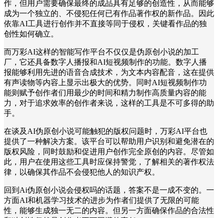
作，但用户需要确保最终的成品具有足够的创造性，从而能够
成为一个独立的、不侵犯任何已有作品著作权的新作品。因此
依靠AI工具进行创作并不直接等同于侵权，关键看作品的独
创性如何确立。
而万彩AI这样的智能写作平台不仅仅是伪原创小说的加工
厂，它还具备数字人播报和AI短视频制作的功能。数字人播
报能够利用先进的语音合成技术，为文本内容配音，这在提供
有声读物等内容上显示出极大的优势。同时AI短视频制作功
能则赋予创作者们用最少的时间和精力制作高质量内容的能
力，对于追求效率的创作者来说，这样的工具是不可多得的助
手。
在谈及AI伪原创小说可能触犯的版权问题时，万彩AI平台也
提供了一种解决方案。该平台可以帮助用户识别和避免潜在的
版权风险，同时鼓励和促进用户创作完全原创的内容。尽管如
此，用户在使用这些工具时应保持警觉，了解相关的著作权法
律，以确保其作品不会侵犯他人的知识产权。
回到Ai伪原创小说会侵权吗的话题，答案不是一成不变的。一
方面AI和机器学习技术的进步为作者们提供了无限的可能
性，能够生成独一无二的内容。但另一方面确保作品的合法性