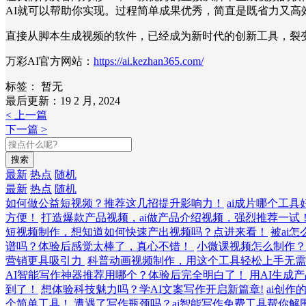
AI就可以帮助你实现。过程简单成果优秀，简直是既省力又高
直接从脚本生成视频的软件，已经成为新时代的创新工具，裂变
万彩AI官方网站：
https://ai.kezhan365.com/
标签：
暂无
最后更新：19 2 月, 2024
< 上一篇
下一篇 >
搜索
最新
热点
随机
最新
热点
随机
如何做公益短视频？推荐这几招提升影响力！
ai成片哪个工
方便！
打造爆款产品视频，ai做产品介绍视频，强烈推荐一试
短视频制作，想知道如何快速产出视频吗？点进来看！
被ai
谱吗？体验后感觉太棒了，真心不错！
小微课视频怎么制作
营销更具吸引力
科普动画视频制作，用这个工具轻松上手无需
AI智能写作神器推荐用哪个？体验后完全明白了！
用AI生成
到了！
想体验科技魅力吗？学AI文案写作开启新篇章!
ai创
个简单工具！
遭遇了写作瓶颈吗？ai智能写作免费工具帮你解