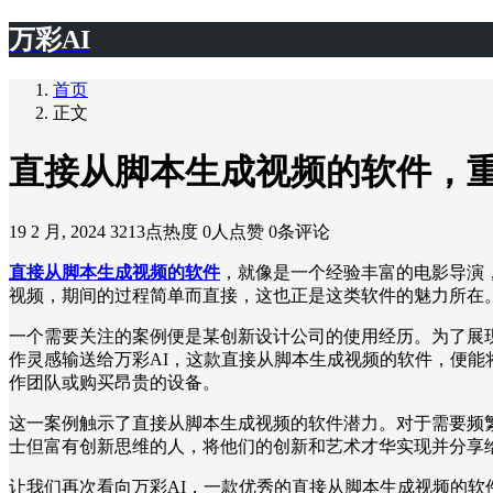
万彩AI
首页
正文
直接从脚本生成视频的软件，
19 2 月, 2024
3213点热度
0人点赞
0条评论
直接从脚本生成视频的软件
，就像是一个经验丰富的电影导演
视频，期间的过程简单而直接，这也正是这类软件的魅力所在。
一个需要关注的案例便是某创新设计公司的使用经历。为了展
作灵感输送给万彩AI，这款直接从脚本生成视频的软件，便
作团队或购买昂贵的设备。
这一案例触示了直接从脚本生成视频的软件潜力。对于需要频
士但富有创新思维的人，将他们的创新和艺术才华实现并分享
让我们再次看向万彩AI，一款优秀的直接从脚本生成视频的