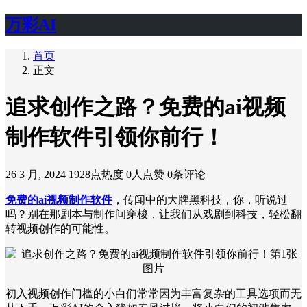
万彩AI
首页
正文
追求创作之路？免费的ai视频
制作软件引领你前行！
26 3 月, 2024
1928点热度
0人点赞
0条评论
免费的ai视频制作软件
，传闻中的大牌黑科技，你，听说过
吗？别在那剧本与制作间穿梭，让我们从戏剧到科技，轻松翻
转视频创作的可能性。
初入视频创作门槛的小白们常常因为丰富复杂的工具选项而无