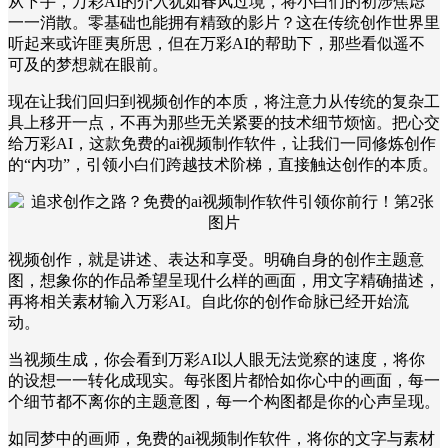
从下手，万彩AI的介入犹如春风过境，将小白们的初涉焦虑
一一消散。零基础也能拥有精致的影片？这在传统创作世界里
听起来或许匪夷所思，但在万彩AI的帮助下，那些看似遥不
可及的梦想就在眼前。
现在让我们回归到视频创作的本质，将注意力从传统的复杂工
具上移开一点，不再为那些无关紧要的技术细节烦恼。把心交
给万彩AI，这款免费的ai视频制作软件，让我们一同修炼创作
的“内功”，引领小白们跨越技术阶梯，直接触达创作的本质。
视频创作，就是讲述、表达和享受。明确自身的创作主题意
图，想象你的作品希望呈现什么样的画面，用文字精确描述，
再将相关素材输入万彩AI。自此你的创作命脉已经开始流
动。
当视频生成，你会看到万彩AI以人眼无法觉察的速度，将你
的设想一一转化成现实。每张图片都恰如你心中的画面，每一
个细节都不离你的主题意图，每一个构图都是你的心声呈现。
如同梦中的画师，免费的ai视频制作软件，将你的文字与素材