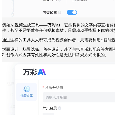
例如AI视频生成工具——万彩AI，它能将你的文字内容直接
件，甚至不需要准备任何视频素材，只需动动手指写下你的创
通过这样的工具人人都可成为视频创作者，只需要利用ai智能
封面设计、场景选择、角色设定，甚至包括音乐和配音等方面
种创作方式因其有效性和高效性是无法用常规方式比拟的。