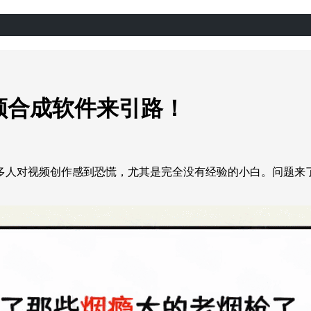
频合成软件来引路！
多人对视频创作感到恐慌，尤其是完全没有经验的小白。问题来