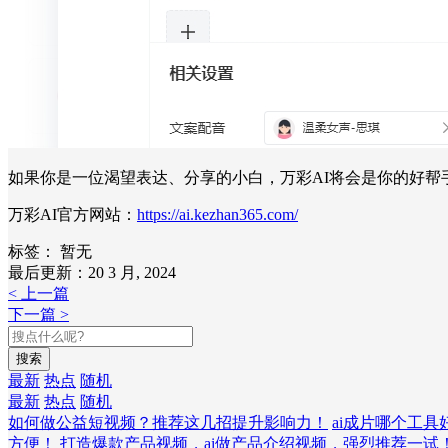
如果你是一位渴望表达、分享的小白，万彩AI将会是你的好帮
万彩AI官方网站：
https://ai.kezhan365.com/
标签：
暂无
最后更新：20 3 月, 2024
< 上一篇
下一篇 >
搜索
最新
热点
随机
最新
热点
随机
如何做公益短视频？推荐这几招提升影响力！
ai成片哪个工
方便！
打造爆款产品视频，ai做产品介绍视频，强烈推荐一试