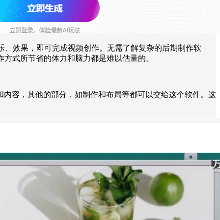
音乐、效果，即可完成视频创作。无需了解复杂的后期制作软
作方式所节省的体力和脑力都是难以估量的。
和内容，其他的部分，如制作和布局等都可以交给这个软件。这