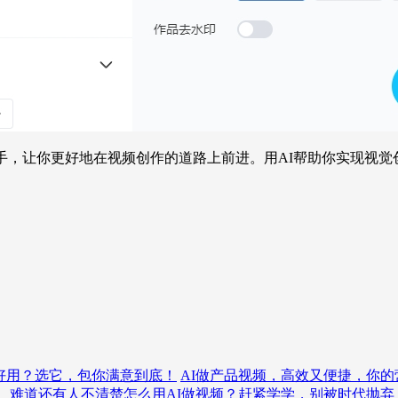
手，让你更好地在视频创作的道路上前进。用AI帮助你实现视
具好用？选它，包你满意到底！
AI做产品视频，高效又便捷，你
！
难道还有人不清楚怎么用AI做视频？赶紧学学，别被时代抛弃