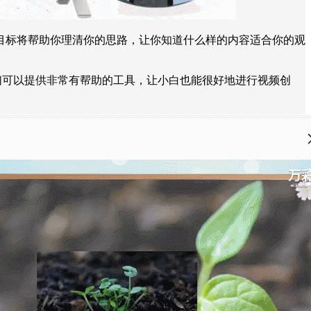
目标将帮助你理清你的思路，让你知道什么样的内容适合你的观
们可以提供非常有帮助的工具，让小白也能很好地进行视频创