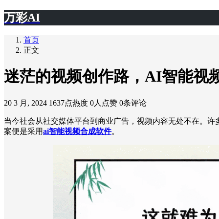
万彩AI
首页
正文
迷茫的视频创作路，AI智能视
20 3 月, 2024
1637点热度
0人点赞
0条评论
当今社会从社交媒体平台到商业广告，视频内容无处不在。许
案便是采用
ai智能视频合成软件
。