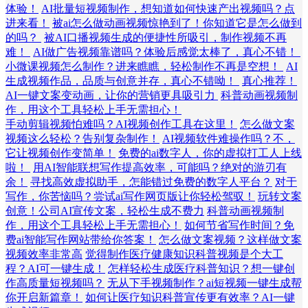
体验！
AI批量短视频制作，想知道如何快速产出视频吗？点
进来看！
被ai怎么做动画视频惊艳到了！你知道它是怎么做到
的吗？
被AI口播视频生成的便捷性所吸引，制作视频不再
难！
AI做广告视频靠谱吗？体验后感觉太棒了，真心不错！
小微课视频怎么制作？进来瞧瞧，轻松制作不再是空想！
AI
生成视频作品，品质与创意并存，真心不错呦！
真心推荐！
AI一键文案变动画，让你的营销更具吸引力
科普动画视频制
作，用这个工具轻松上手无需担心！
手动剪辑视频怕难吗？AI视频创作工具在这里！
怎么做文案
视频这么轻松？告别复杂制作！
AI视频软件难操作吗？不，
它让视频创作变简单！
免费的ai数字人，你的虚拟打工人上线
啦！
用AI智能联想写作提高效率，可能吗？绝对的游刃有
余！
寻找高效虚拟助手，怎能错过免费的数字人平台？
对于
写作，你苦恼吗？尝试ai写作网页版让你轻松驾驭！
玩转文案
创意！公司AI宣传文案，轻松生成不费力
科普动画视频制
作，用这个工具轻松上手无需担心！
如何节省写作时间？免
费ai智能写作网站带给你答案！
怎么做文案视频？这样做文案
视频效率非常高
觉得制作医疗健康知识科普视频是个大工
程？AI可一键生成！
怎样轻松生成医疗科普知识？想一键创
作高质量短视频吗？
无从下手视频制作？ai短视频一键生成帮
你开启新篇章！
如何让医疗知识科普宣传更有效率？AI一键