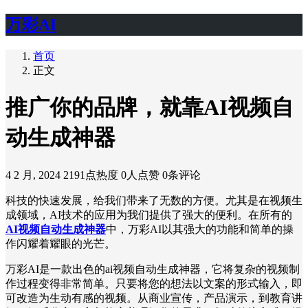
万彩AI
首页
正文
推广你的品牌，就靠AI视频自
动生成神器
4 2 月, 2024
2191点热度
0人点赞
0条评论
科技的快速发展，给我们带来了无数的方便。尤其是在视频生
成领域，AI技术的应用为我们提供了强大的便利。在所有的
AI视频自动生成神器
中，万彩AI以其强大的功能和简单的操
作闪耀着耀眼的光芒。
万彩AI是一款出色的ai视频自动生成神器，它将复杂的视频制
作过程变得非常简单。只要将您的想法以文案的形式输入，即
可改造为生动有感的视频。从商业宣传，产品演示，到教育讲