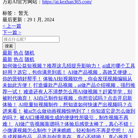
万彩AI官方网站：
https://ai.kezhan365.com/
标签：
暂无
最后更新：29 1 月, 2024
< 上一篇
下一篇 >
搜索
最新
热点
随机
最新
热点
随机
如何做公益短视频？推荐这几招提升影响力！
ai成片哪个工具
好用？选它，包你满意到底！
AI做产品视频，高效又便捷，
你的营销好帮手！
体验AI短视频软件，你会发现视频编辑从
未如此方便！
打造爆款产品视频，ai做产品介绍视频，强烈推
荐一试！
难道还有人不清楚怎么用AI做视频？赶紧学学，别
被时代抛弃！
AI自己制作短视频，你想尝试吗？点击开启新
体验！
AI批量短视频制作，想知道如何快速产出视频吗？点
进来看！
被ai怎么做动画视频惊艳到了！你知道它是怎么做到
的吗？
被AI口播视频生成的便捷性所吸引，制作视频不再
难！
AI做广告视频靠谱吗？体验后感觉太棒了，真心不错！
小微课视频怎么制作？进来瞧瞧，轻松制作不再是空想！
AI
生成视频作品，品质与创意并存，真心不错呦！
真心推荐！