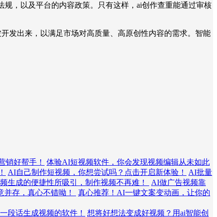
法规，以及平台的内容政策。只有这样，ai创作查重能通过审核
被开发出来，以满足市场对高质量、高原创性内容的需求。智能
的营销好帮手！
体验AI短视频软件，你会发现视频编辑从未如此
！
AI自己制作短视频，你想尝试吗？点击开启新体验！
AI批量
视频生成的便捷性所吸引，制作视频不再难！
AI做广告视频靠
创意并存，真心不错呦！
真心推荐！AI一键文案变动画，让你的
一段话生成视频的软件！
想将好想法变成好视频？用ai智能创