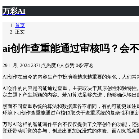
万彩AI
首页
正文
ai创作查重能通过审核吗？会
29 1 月, 2024
2371点热度
0人点赞
0条评论
AI创作在当今的内容生产中扮演着越来越重要的角色，人们常
AI创作的内容是否能通过查重，主要取决于其原创性和独特性
定主题下产生新颖的内容。若AI算法足够先进，能够确保输出
然而不同查重系统的算法和数据库各不相同，有的可能更加注
环境下ai创作查重能通过审核也取决于查重系统的复杂性和更
万彩AI这样的智能写作平台不仅仅提供了文字创作的功能，还
觉还带动听觉的参与，创造出更加沉浸式的体验。而AI短视