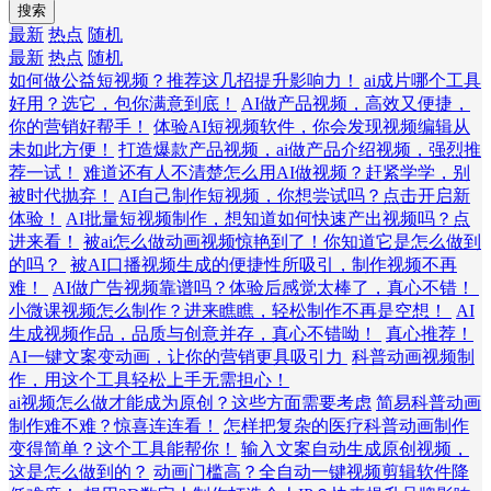
搜索
最新
热点
随机
最新
热点
随机
如何做公益短视频？推荐这几招提升影响力！
ai成片哪个工具
好用？选它，包你满意到底！
AI做产品视频，高效又便捷，
你的营销好帮手！
体验AI短视频软件，你会发现视频编辑从
未如此方便！
打造爆款产品视频，ai做产品介绍视频，强烈推
荐一试！
难道还有人不清楚怎么用AI做视频？赶紧学学，别
被时代抛弃！
AI自己制作短视频，你想尝试吗？点击开启新
体验！
AI批量短视频制作，想知道如何快速产出视频吗？点
进来看！
被ai怎么做动画视频惊艳到了！你知道它是怎么做到
的吗？
被AI口播视频生成的便捷性所吸引，制作视频不再
难！
AI做广告视频靠谱吗？体验后感觉太棒了，真心不错！
小微课视频怎么制作？进来瞧瞧，轻松制作不再是空想！
AI
生成视频作品，品质与创意并存，真心不错呦！
真心推荐！
AI一键文案变动画，让你的营销更具吸引力
科普动画视频制
作，用这个工具轻松上手无需担心！
ai视频怎么做才能成为原创？这些方面需要考虑
简易科普动画
制作难不难？惊喜连连看！
怎样把复杂的医疗科普动画制作
变得简单？这个工具能帮你！
输入文案自动生成原创视频，
这是怎么做到的？
动画门槛高？全自动一键视频剪辑软件降