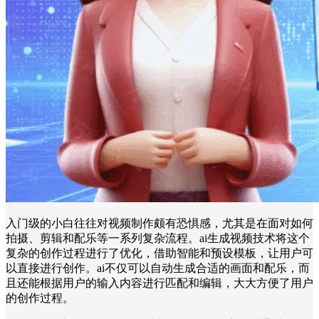
入门级的小白往往对视频制作颇有恐惧感，尤其是在面对如何
拍摄、剪辑和配乐等一系列复杂流程。ai生成视频技术将这个
复杂的创作过程进行了优化，借助智能和预设模板，让用户可
以直接进行创作。ai不仅可以自动生成合适的画面和配乐，而
且还能根据用户的输入内容进行匹配和编辑，大大方便了用户
的创作过程。