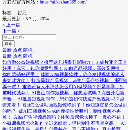
万彩AI官方网站：
https://ai.kezhan365.com/
标签：
暂无
最后更新：5 3 月, 2024
< 上一篇
下一篇 >
搜索
最新
热点
随机
最新
热点
随机
如何做公益短视频？推荐这几招提升影响力！
ai成片哪个工具
好用？选它，包你满意到底！
AI做产品视频，高效又便捷，
你的营销好帮手！
体验AI短视频软件，你会发现视频编辑从
未如此方便！
打造爆款产品视频，ai做产品介绍视频，强烈推
荐一试！
难道还有人不清楚怎么用AI做视频？赶紧学学，别
被时代抛弃！
AI自己制作短视频，你想尝试吗？点击开启新
体验！
AI批量短视频制作，想知道如何快速产出视频吗？点
进来看！
被ai怎么做动画视频惊艳到了！你知道它是怎么做到
的吗？
被AI口播视频生成的便捷性所吸引，制作视频不再
难！
AI做广告视频靠谱吗？体验后感觉太棒了，真心不错！
小微课视频怎么制作？进来瞧瞧，轻松制作不再是空想！
AI
生成视频作品，品质与创意并存，真心不错呦！
真心推荐！