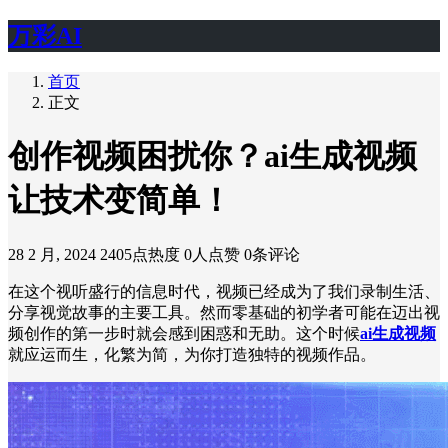
万彩AI
首页
正文
创作视频困扰你？ai生成视频
让技术变简单！
28 2 月, 2024
2405点热度
0人点赞
0条评论
在这个视听盛行的信息时代，视频已经成为了我们录制生活、
分享视觉故事的主要工具。然而零基础的初学者可能在迈出视
频创作的第一步时就会感到困惑和无助。这个时候
ai生成视频
就应运而生，化繁为简，为你打造独特的视频作品。