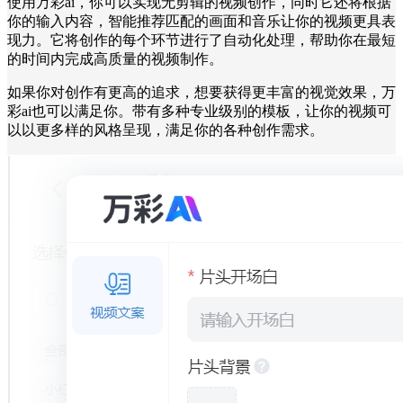
使用万彩ai，你可以实现无剪辑的视频创作，同时它还将根据
你的输入内容，智能推荐匹配的画面和音乐让你的视频更具表
现力。它将创作的每个环节进行了自动化处理，帮助你在最短
的时间内完成高质量的视频制作。
如果你对创作有更高的追求，想要获得更丰富的视觉效果，万
彩ai也可以满足你。带有多种专业级别的模板，让你的视频可
以以更多样的风格呈现，满足你的各种创作需求。