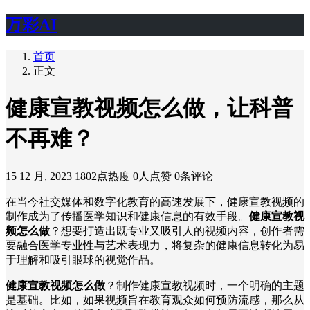
万彩AI
首页
正文
健康宣教视频怎么做，让科普
不再难？
15 12 月, 2023
1802点热度
0人点赞
0条评论
在当今社交媒体和数字化教育的高速发展下，健康宣教视频的
制作成为了传播医学知识和健康信息的有效手段。
健康宣教视
频怎么做
？想要打造出既专业又吸引人的视频内容，创作者需
要融合医学专业性与艺术表现力，将复杂的健康信息转化为易
于理解和吸引眼球的视觉作品。
健康宣教视频怎么做
？制作健康宣教视频时，一个明确的主题
是基础。比如，如果视频旨在教育观众如何预防流感，那么从