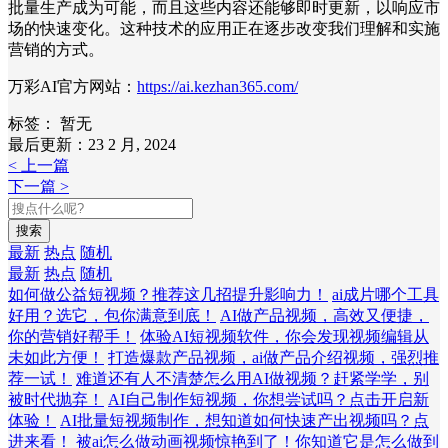
批量生产成为可能，而且这些内容还能够即时更新，以响应市
场的快速变化。这种技术的应用正在逐步改变我们理解和实施
营销的方式。
万彩AI官方网站：
https://ai.kezhan365.com/
标签：
暂无
最后更新：23 2 月, 2024
< 上一篇
下一篇 >
搜索
最新
热点
随机
最新
热点
随机
如何做公益短视频？推荐这几招提升影响力！
ai成片哪个工具
好用？选它，包你满意到底！
AI做产品视频，高效又便捷，
你的营销好帮手！
体验AI短视频软件，你会发现视频编辑从
未如此方便！
打造爆款产品视频，ai做产品介绍视频，强烈推
荐一试！
难道还有人不清楚怎么用AI做视频？赶紧学学，别
被时代抛弃！
AI自己制作短视频，你想尝试吗？点击开启新
体验！
AI批量短视频制作，想知道如何快速产出视频吗？点
进来看！
被ai怎么做动画视频惊艳到了！你知道它是怎么做到