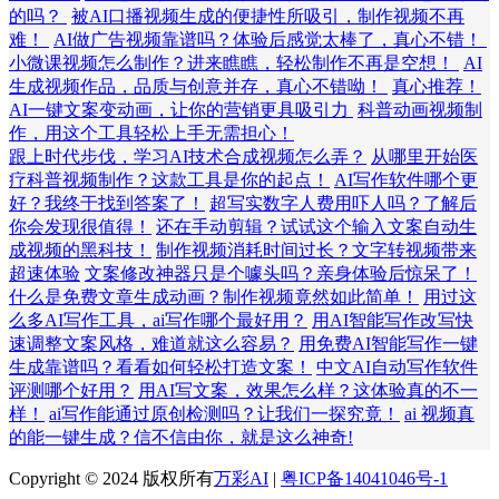
的吗？
被AI口播视频生成的便捷性所吸引，制作视频不再
难！
AI做广告视频靠谱吗？体验后感觉太棒了，真心不错！
小微课视频怎么制作？进来瞧瞧，轻松制作不再是空想！
AI
生成视频作品，品质与创意并存，真心不错呦！
真心推荐！
AI一键文案变动画，让你的营销更具吸引力
科普动画视频制
作，用这个工具轻松上手无需担心！
跟上时代步伐，学习AI技术合成视频怎么弄？
从哪里开始医
疗科普视频制作？这款工具是你的起点！
AI写作软件哪个更
好？我终于找到答案了！
超写实数字人费用吓人吗？了解后
你会发现很值得！
还在手动剪辑？试试这个输入文案自动生
成视频的黑科技！
制作视频消耗时间过长？文字转视频带来
超速体验
文案修改神器只是个噱头吗？亲身体验后惊呆了！
什么是免费文章生成动画？制作视频竟然如此简单！
用过这
么多AI写作工具，ai写作哪个最好用？
用AI智能写作改写快
速调整文案风格，难道就这么容易？
用免费AI智能写作一键
生成靠谱吗？看看如何轻松打造文案！
中文AI自动写作软件
评测哪个好用？
用AI写文案，效果怎么样？这体验真的不一
样！
ai写作能通过原创检测吗？让我们一探究竟！
ai 视频真
的能一键生成？信不信由你，就是这么神奇!
Copyright © 2024 版权所有
万彩AI
|
粤ICP备14041046号-1