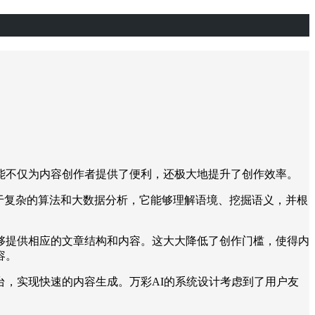
能不仅为内容创作者提供了便利，还极大地提升了创作效率。
于复杂的算法和大数据分析，它能够理解语境、挖掘语义，并根
够提供相应的文章结构和内容。这大大降低了创作门槛，使得内
容。
台，实现快速的内容生成。万彩AI的系统设计考虑到了用户友