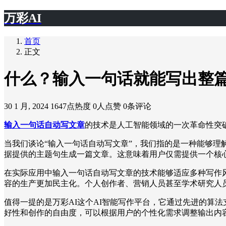
万彩AI
首页
正文
什么？输入一句话就能写出整
30 1 月, 2024
1647点热度
0人点赞
0条评论
输入一句话自动写文章
的技术是人工智能领域的一次革命性突
当我们谈论“输入一句话自动写文章”，我们指的是一种能够
据提供的主题句生成一篇文章。这意味着用户仅需提供一个核
在实际应用中输入一句话自动写文章的技术能够适应多种写作
容的生产更加民主化。个人创作者、营销人员甚至学术研究人
值得一提的是万彩AI这个AI智能写作平台，它通过先进的算
好性和创作的自由度，可以根据用户的个性化需求调整输出内