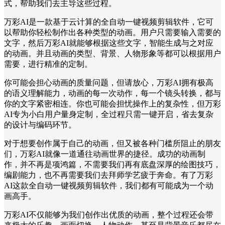
式，帮助我们去主导这些过程。
万彩AI是一款基于云计算的全自动一键视频剪辑软件，它可
以帮助你轻松制作出各种类型的动画。用户只需要输入需要的
文字，然后万彩AI就能够根据这些文字，智能生成与之对应
的动画。并且动画的类型、背景、人物形象等都可以根据用户
需要，进行精准的定制。
你可能会担心动画的质量问题，但请放心，万彩AI拥有极高
的语义理解能力，动画的每一次动作，每一个镜头转换，都与
你的文字紧密相连。你也可能会担忧操作上的复杂性，但万彩
AI专为小白用户量身定制，全过程只需一键开启，省去复杂
的设计与编码环节。
对于想要创作属于自己的动画，但又被各种门槛所阻止的朋友
们，万彩AI就像一道通往动画世界的捷径。成功的动画制
作，并不再是项鸿篇，不需要我们再有底盘深厚的绘图技巧，
编剧能力，也不再需要我们去拜师学艺疲于奔命。有了万彩
AI这款全自动一键视频剪辑软件，我们都有可能成为一个动
画高手。
万彩AI不仅能够为我们创作出优质的动画，整个过程还会带