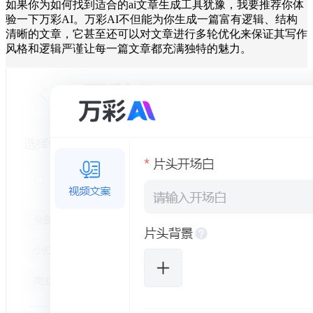
如果你为如何找到适合的ai文章生成工具犹豫，我要推荐你体
验一下万彩AI。万彩AI不但能为你生成一篇富有逻辑、结构
清晰的文章，它甚至还可以对文章进行多轮优化来保证其写作
风格和逻辑严谨让每一篇文章都充满独特的魅力。