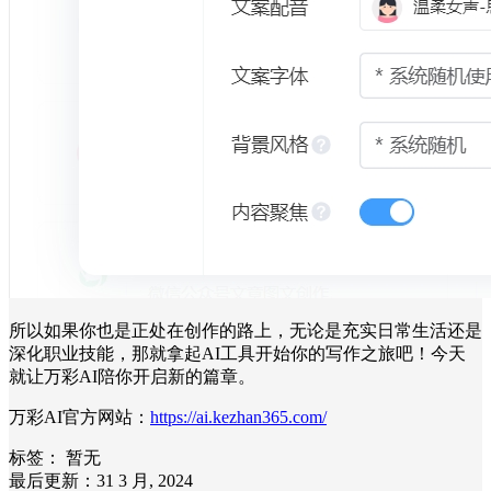
所以如果你也是正处在创作的路上，无论是充实日常生活还是
深化职业技能，那就拿起AI工具开始你的写作之旅吧！今天
就让万彩AI陪你开启新的篇章。
万彩AI官方网站：
https://ai.kezhan365.com/
标签：
暂无
最后更新：31 3 月, 2024