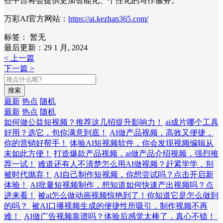
些平台将会提供更加智能化、个性化的写作服务。
万彩AI官方网站：
https://ai.kezhan365.com/
标签：
暂无
最后更新：29 1 月, 2024
< 上一篇
下一篇 >
搜索
最新
热点
随机
最新
热点
随机
如何做公益短视频？推荐这几招提升影响力！
ai成片哪个工具
好用？选它，包你满意到底！
AI做产品视频，高效又便捷，
你的营销好帮手！
体验AI短视频软件，你会发现视频编辑从
未如此方便！
打造爆款产品视频，ai做产品介绍视频，强烈推
荐一试！
难道还有人不清楚怎么用AI做视频？赶紧学学，别
被时代抛弃！
AI自己制作短视频，你想尝试吗？点击开启新
体验！
AI批量短视频制作，想知道如何快速产出视频吗？点
进来看！
被ai怎么做动画视频惊艳到了！你知道它是怎么做到
的吗？
被AI口播视频生成的便捷性所吸引，制作视频不再
难！
AI做广告视频靠谱吗？体验后感觉太棒了，真心不错！