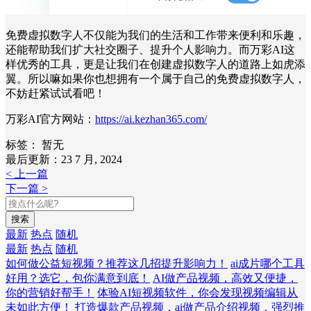
免费虚拟数字人不仅能为我们的生活和工作带来便利和乐趣，
还能帮助我们扩大社交圈子、提升个人影响力。而万彩AI这
样优秀的工具，更是让我们在创建虚拟数字人的道路上如虎添
翼。所以嘛如果你也想拥有一个属于自己的免费虚拟数字人，
不妨赶紧试试看吧！
万彩AI官方网站：
https://ai.kezhan365.com/
标签：
暂无
最后更新：23 7 月, 2024
< 上一篇
下一篇 >
搜索
最新
热点
随机
最新
热点
随机
如何做公益短视频？推荐这几招提升影响力！
ai成片哪个工具
好用？选它，包你满意到底！
AI做产品视频，高效又便捷，
你的营销好帮手！
体验AI短视频软件，你会发现视频编辑从
未如此方便！
打造爆款产品视频，ai做产品介绍视频，强烈推