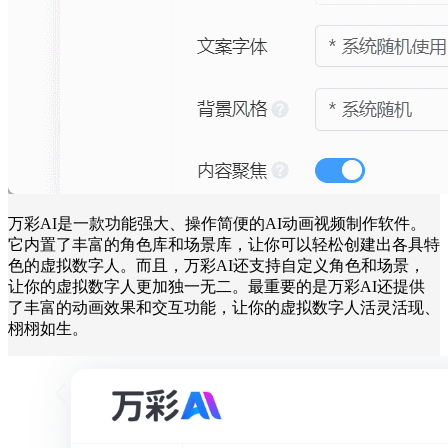
万彩AI是一款功能强大、操作简便的AI动画视频制作软件。
它内置了丰富的角色库和场景库，让你可以轻松创建出各具特
色的虚拟数字人。而且，万彩AI还支持自定义角色和场景，
让你的虚拟数字人更加独一无二。最重要的是万彩AI还提供
了丰富的动画效果和交互功能，让你的虚拟数字人活灵活现、
栩栩如生。