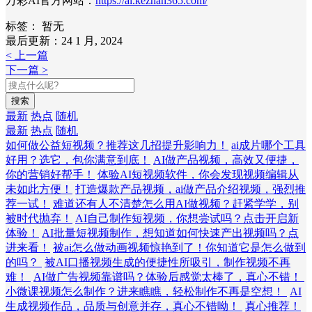
万彩AI官方网站：
https://ai.kezhan365.com/
标签：
暂无
最后更新：24 1 月, 2024
< 上一篇
下一篇 >
搜索
最新
热点
随机
最新
热点
随机
如何做公益短视频？推荐这几招提升影响力！
ai成片哪个工具
好用？选它，包你满意到底！
AI做产品视频，高效又便捷，
你的营销好帮手！
体验AI短视频软件，你会发现视频编辑从
未如此方便！
打造爆款产品视频，ai做产品介绍视频，强烈推
荐一试！
难道还有人不清楚怎么用AI做视频？赶紧学学，别
被时代抛弃！
AI自己制作短视频，你想尝试吗？点击开启新
体验！
AI批量短视频制作，想知道如何快速产出视频吗？点
进来看！
被ai怎么做动画视频惊艳到了！你知道它是怎么做到
的吗？
被AI口播视频生成的便捷性所吸引，制作视频不再
难！
AI做广告视频靠谱吗？体验后感觉太棒了，真心不错！
小微课视频怎么制作？进来瞧瞧，轻松制作不再是空想！
AI
生成视频作品，品质与创意并存，真心不错呦！
真心推荐！