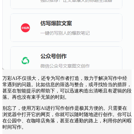
万彩AI不仅强大，还专为写作者打造，致力于解决写作中经
常遇到的问题。比如信息的筛选与整合，或寻找恰当的措辞，
甚至在智能提示的帮助下，可以迅速构造出清晰且有逻辑的段
落。再也没有束手无策的时刻。
别忘了，使用万彩AI进行写作创作是极其方便的。只需要在
浏览器中打开它的网页，你就可以随时随地进行创作。你可以
在公园中、在咖啡店角落，甚至在通勤的路上，利用你的闲暇
时间写作。