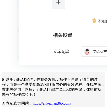
所以用万彩AI写作，你将会发现，写作不再是个痛苦的过
程，而是一个享受创高温和倾听内心的美妙过程。寻找灵感，
敲击关键词，然后让万彩AI为你勾绘出你的思绪，体验前所
未有的写作体验吧！
万彩AI官方网站：
https://ai.kezhan365.com/