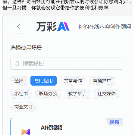
前。这种神奇的经历可能在初始尝试的时候会让你感到讶异，
但一旦习惯，你就会发现它带给你的便利性和效率。