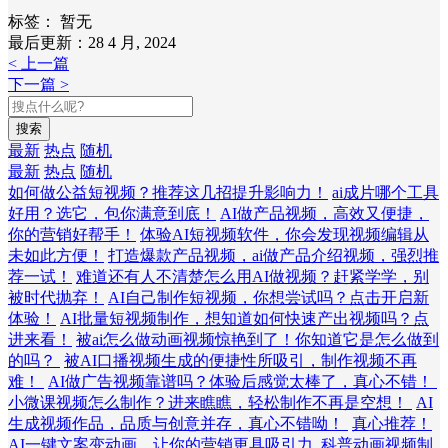
标签：
暂无
最后更新：28 4 月, 2024
< 上一篇
下一篇 >
搜索
最新
热点
随机
最新
热点
随机
如何做公益短视频？推荐这几招提升影响力！
ai成片哪个工具
好用？选它，包你满意到底！
AI做产品视频，高效又便捷，
你的营销好帮手！
体验AI短视频软件，你会发现视频编辑从
未如此方便！
打造爆款产品视频，ai做产品介绍视频，强烈推
荐一试！
难道还有人不清楚怎么用AI做视频？赶紧学学，别
被时代抛弃！
AI自己制作短视频，你想尝试吗？点击开启新
体验！
AI批量短视频制作，想知道如何快速产出视频吗？点
进来看！
被ai怎么做动画视频惊艳到了！你知道它是怎么做到
的吗？
被AI口播视频生成的便捷性所吸引，制作视频不再
难！
AI做广告视频靠谱吗？体验后感觉太棒了，真心不错！
小微课视频怎么制作？进来瞧瞧，轻松制作不再是空想！
AI
生成视频作品，品质与创意并存，真心不错呦！
真心推荐！
AI一键文案变动画，让你的营销更具吸引力
科普动画视频制