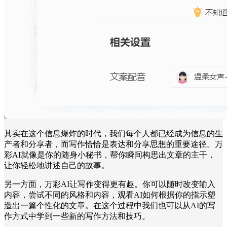
其实在这个信息爆炸的时代，我们每个人都已经成为信息的生
产者和分享者，而写作恰恰是表达和分享思想的重要途径。万
彩AI就像是你的随身小秘书，帮你瞬间构思出文章的主干，
让你轻松地讲述自己的故事。
另一方面，万彩AI让写作变得更有趣。你可以随时改变输入
内容，尝试不同的风格和内容，观看AI如何根据你的指示塑
造出一篇个性化的文章。在这个过程中我们也可以从AI的写
作方式中学到一些新的写作方法和技巧。