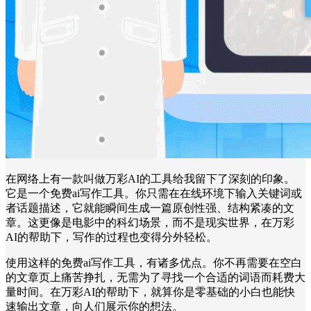
在网络上有一款叫做万彩AI的工具给我留下了深刻的印象。
它是一个免费ai写作工具。你只需在在线环境下输入关键词或
者话题描述，它就能瞬间生成一篇原创性强、结构紧凑的文
章。这更像是电影中的科幻场景，而不是现实世界，在万彩
AI的帮助下，写作的过程也变得分外轻松。
使用这样的免费ai写作工具，有诸多优点。你不再需要在空白
的文章页上痛苦挣扎，无需为了寻找一个合适的词语而耗费大
量时间。在万彩AI的帮助下，就算你是零基础的小白也能快
速输出文章，向人们展示你的想法。