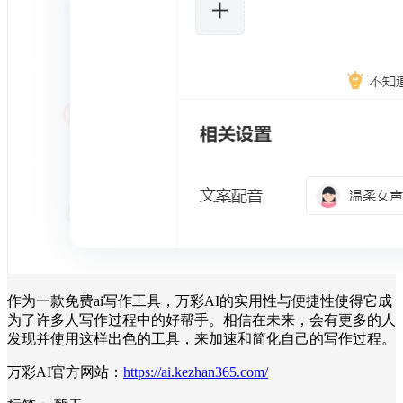
作为一款免费ai写作工具，万彩AI的实用性与便捷性使得它成
为了许多人写作过程中的好帮手。相信在未来，会有更多的人
发现并使用这样出色的工具，来加速和简化自己的写作过程。
万彩AI官方网站：
https://ai.kezhan365.com/