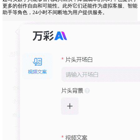
更多的创作自由和可能性。此外它们还能作为虚拟客服、智能
助手等角色，24小时不间断地为用户提供服务。